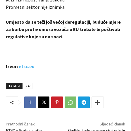
Prometni sektor nije iznimka.
Umjesto da se teži još većoj deregulaciji, buduće mjere
za borbu protiv umora vozača u EU trebale bi poštivati
regulative koje su na snazi.
Izvor:
etsc.eu
TAGOVI
EU
Prethodni članak
Sljedeći članak
ETSC – Poziv na niža
Godišnji odmor – sve što trebate