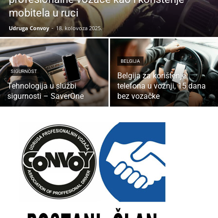
mobitela u ruci
Udruga Convoy
-
18. kolovoza 2025.
BELGIJA
SIGURNOST
Belgija za korištenje
Tehnologija u službi
telefona u vožnji, 15 dana
sigurnosti – SaverOne
bez vozačke