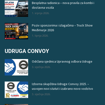
Besplatna radionica – nova pravila za kombi i
dostavna vozila
1. srpnja 2026.
Poziv sponzorima i izlagačima – Truck Show
Međimurje 2026
1. lipnja 2026.
UDRUGA CONVOY
Održana sjednica Upravnog odbora Udruge
3. siječnja 2026.
Izborna skupština Udruge Convoy 2025. –
usvojen novi statut i izabrano novo vodstvo
3. siječnja 2026.