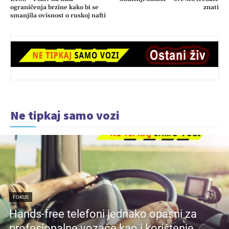
ograničenja brzine kako bi se
znati
smanjila ovisnost o ruskoj nafti
Ne tipkaj samo vozi
FOKUS
Hands-free telefoni jednako opasni za
profesionalne vozače kao i korištenje