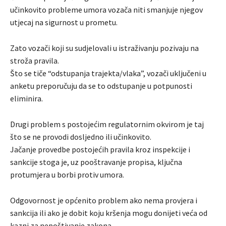
učinkovito probleme umora vozača niti smanjuje njegov
utjecaj na sigurnost u prometu.
Zato vozači koji su sudjelovali u istraživanju pozivaju na
stroža pravila.
Što se tiče “odstupanja trajekta/vlaka”, vozači uključeni u
anketu preporučuju da se to odstupanje u potpunosti
eliminira.
Drugi problem s postojećim regulatornim okvirom je taj
što se ne provodi dosljedno ili učinkovito.
Jačanje provedbe postojećih pravila kroz inspekcije i
sankcije stoga je, uz pooštravanje propisa, ključna
protumjera u borbi protiv umora.
Odgovornost je općenito problem ako nema provjera i
sankcija ili ako je dobit koju kršenja mogu donijeti veća od
kazni za nepoštivanje zakona.