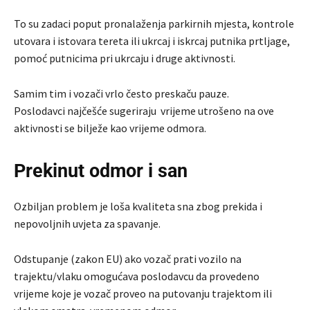
To su zadaci poput pronalaženja parkirnih mjesta, kontrole
utovara i istovara tereta ili ukrcaj i iskrcaj putnika prtljage,
pomoć putnicima pri ukrcaju i druge aktivnosti.
Samim tim i vozači vrlo često preskaču pauze.
Poslodavci najčešće sugeriraju vrijeme utrošeno na ove
aktivnosti se bilježe kao vrijeme odmora.
Prekinut odmor i san
Ozbiljan problem je loša kvaliteta sna zbog prekida i
nepovoljnih uvjeta za spavanje.
Odstupanje (zakon EU) ako vozač prati vozilo na
trajektu/vlaku omogućava poslodavcu da provedeno
vrijeme koje je vozač proveo na putovanju trajektom ili