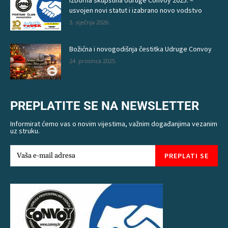
Izborna skupština Udruge Convoy 2025. –
usvojen novi statut i izabrano novo vodstvo
3. siječnja 2026.
Božićna i novogodišnja čestitka Udruge Convoy
24. prosinca 2025.
PREPLATITE SE NA NEWSLETTER
Informirat ćemo vas o novim vijestima, važnim događanjima vezanim
uz struku.
PREPLATI SE