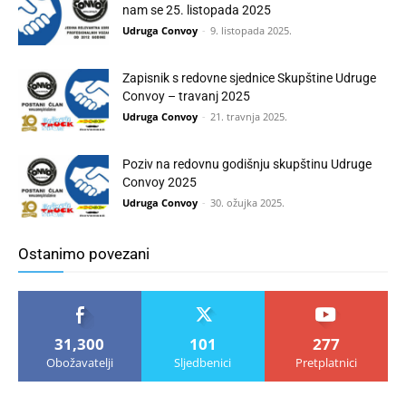
nam se 25. listopada 2025
Udruga Convoy
-
9. listopada 2025.
Zapisnik s redovne sjednice Skupštine Udruge
Convoy – travanj 2025
Udruga Convoy
-
21. travnja 2025.
Poziv na redovnu godišnju skupštinu Udruge
Convoy 2025
Udruga Convoy
-
30. ožujka 2025.
Ostanimo povezani
31,300
101
277
Obožavatelji
Sljedbenici
Pretplatnici