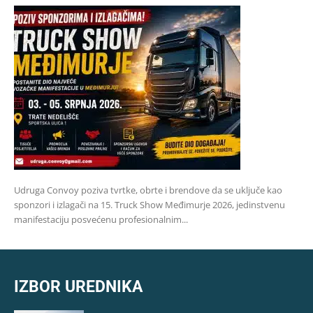
Udruga Convoy poziva tvrtke, obrte i brendove da se uključe kao
sponzori i izlagači na 15. Truck Show Međimurje 2026, jedinstvenu
manifestaciju posvećenu profesionalnim...
IZBOR UREDNIKA