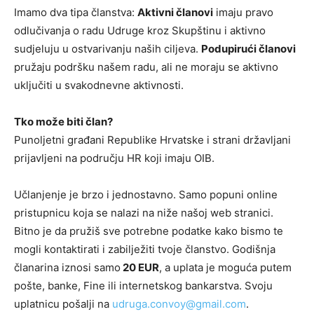
Imamo dva tipa članstva:
Aktivni članovi
imaju pravo
odlučivanja o radu Udruge kroz Skupštinu i aktivno
sudjeluju u ostvarivanju naših ciljeva.
Podupirući članovi
pružaju podršku našem radu, ali ne moraju se aktivno
uključiti u svakodnevne aktivnosti.
Tko može biti član?
Punoljetni građani Republike Hrvatske i strani državljani
prijavljeni na području HR koji imaju OIB.
Učlanjenje je brzo i jednostavno. Samo popuni online
pristupnicu koja se nalazi na niže našoj web stranici.
Bitno je da pružiš sve potrebne podatke kako bismo te
mogli kontaktirati i zabilježiti tvoje članstvo. Godišnja
članarina iznosi samo
20 EUR
, a uplata je moguća putem
pošte, banke, Fine ili internetskog bankarstva. Svoju
uplatnicu pošalji na
udruga.convoy@gmail.com
.