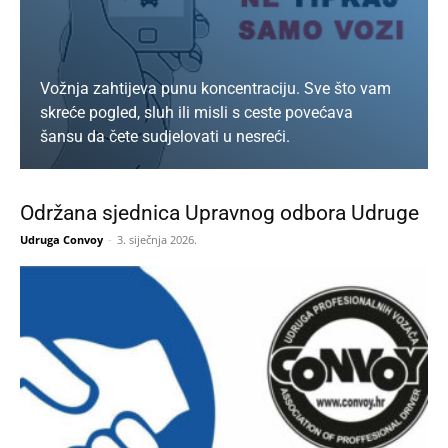
Vožnja zahtijeva punu koncentraciju. Sve što vam
skreće pogled, sluh ili misli s ceste povećava
šansu da čete sudjelovati u nesreći.
Održana sjednica Upravnog odbora Udruge
SAZNAJ VIŠE
Udruga Convoy
-
3. siječnja 2026.