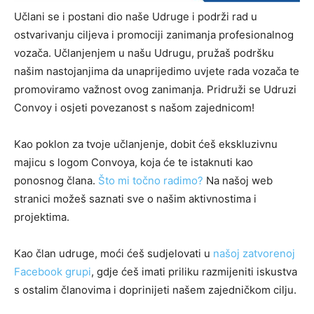
Učlani se i postani dio naše Udruge i podrži rad u
ostvarivanju ciljeva i promociji zanimanja profesionalnog
vozača. Učlanjenjem u našu Udrugu, pružaš podršku
našim nastojanjima da unaprijedimo uvjete rada vozača te
promoviramo važnost ovog zanimanja. Pridruži se Udruzi
Convoy i osjeti povezanost s našom zajednicom!
Kao poklon za tvoje učlanjenje, dobit ćeš ekskluzivnu
majicu s logom Convoya, koja će te istaknuti kao
ponosnog člana.
Što mi točno radimo?
Na našoj web
stranici možeš saznati sve o našim aktivnostima i
projektima.
Kao član udruge, moći ćeš sudjelovati u
našoj zatvorenoj
Facebook grupi
, gdje ćeš imati priliku razmijeniti iskustva
s ostalim članovima i doprinijeti našem zajedničkom cilju.