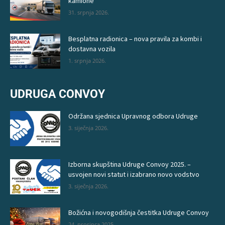
kamione
31. srpnja 2026.
Besplatna radionica – nova pravila za kombi i
dostavna vozila
1. srpnja 2026.
UDRUGA CONVOY
Održana sjednica Upravnog odbora Udruge
3. siječnja 2026.
Izborna skupština Udruge Convoy 2025. –
usvojen novi statut i izabrano novo vodstvo
3. siječnja 2026.
Božićna i novogodišnja čestitka Udruge Convoy
24. prosinca 2025.