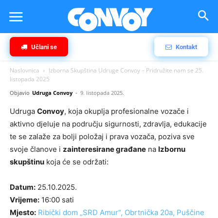
Učlani se
Kontakt
Naslovnica
Izborna Skupština Udruge Convoy – Pridružite nam se 25.
listopada 2025
Objavio
Udruga Convoy
-
9. listopada 2025.
Udruga
Convoy
, koja okuplja profesionalne vozače i
aktivno djeluje na području sigurnosti, zdravlja, edukacije
te se zalaže za bolji položaj i prava vozača, poziva sve
svoje članove i
zainteresirane građane
na
Izbornu
skupštinu
koja će se održati:
Datum:
25.10.2025.
Vrijeme:
16:00 sati
Mjesto:
Ribički dom „SRD Amur“, Obrtnička 20a, Puščine