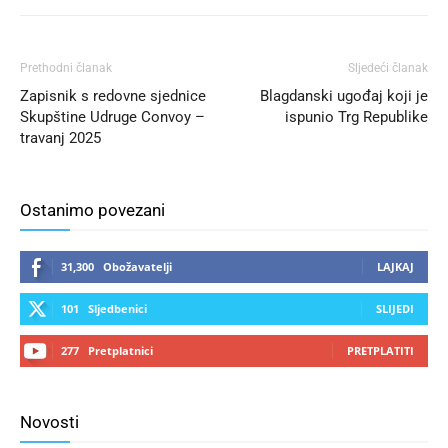
Prethodni članak
Sljedeći članak
Zapisnik s redovne sjednice
Blagdanski ugođaj koji je
Skupštine Udruge Convoy –
ispunio Trg Republike
travanj 2025
Ostanimo povezani
31,300
Obožavatelji
LAJKAJ
101
Sljedbenici
SLIJEDI
277
Pretplatnici
PRETPLATITI
Novosti