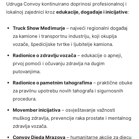
Udruga Convoy kontinuirano doprinosi profesionalnoj i
lokalnoj zajednici kroz
edukacije, događaje i inicijative
:
Truck Show Međimurje
– najveći regionalni događaj
za kamione i transportnu industriju, koji okuplja
vozače, špedicijske tvrtke i ljubitelje kamiona.
Radionice o zdravlju vozača
– edukacije o apneji,
prvoj pomoći i očuvanju zdravlja na dugim
putovanjima.
Radionice o pametnim tahografima
– praktične obuke
za pravilnu upotrebu novih tahografa i sigurnosnih
procedura.
Movember inicijativa
– osvještavanje važnosti
muškog zdravlja, prevencije raka prostate i mentalnog
zdravlja vozača.
Convoy Djeda Mrazova
– humanitarne akcije za djecu