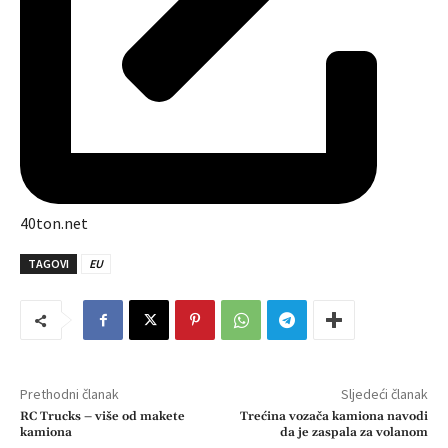
40ton.net
TAGOVI
EU
Prethodni članak
Sljedeći članak
RC Trucks – više od makete
Trećina vozača kamiona navodi
kamiona
da je zaspala za volanom