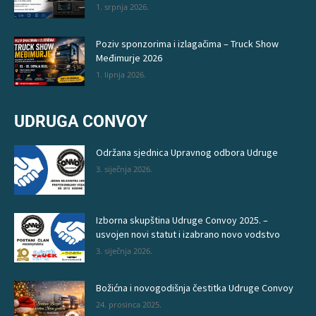
1. srpnja 2026.
Poziv sponzorima i izlagačima – Truck Show
Međimurje 2026
1. lipnja 2026.
UDRUGA CONVOY
Održana sjednica Upravnog odbora Udruge
3. siječnja 2026.
Izborna skupština Udruge Convoy 2025. –
usvojen novi statut i izabrano novo vodstvo
3. siječnja 2026.
Božićna i novogodišnja čestitka Udruge Convoy
24. prosinca 2025.