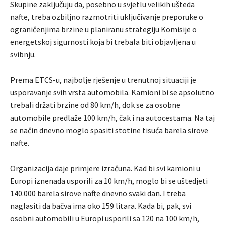
Skupine zaključuju da, posebno u svjetlu velikih ušteda
nafte, treba ozbiljno razmotriti uključivanje preporuke o
ograničenjima brzine u planiranu strategiju Komisije o
energetskoj sigurnosti koja bi trebala biti objavljena u
svibnju.
Prema ETCS-u, najbolje rješenje u trenutnoj situaciji je
usporavanje svih vrsta automobila. Kamioni bi se apsolutno
trebali držati brzine od 80 km/h, dok se za osobne
automobile predlaže 100 km/h, čak i na autocestama. Na taj
se način dnevno moglo spasiti stotine tisuća barela sirove
nafte.
Organizacija daje primjere izračuna. Kad bi svi kamioni u
Europi iznenada usporili za 10 km/h, moglo bi se uštedjeti
140.000 barela sirove nafte dnevno svaki dan. I treba
naglasiti da bačva ima oko 159 litara. Kada bi, pak, svi
osobni automobili u Europi usporili sa 120 na 100 km/h,