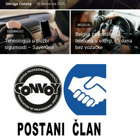
Udruga Convoy
-
18. kolovoza 2025.
BELGIJA
SIGURNOST
Belgija za korištenje
Tehnologija u službi
telefona u vožnji, 15 dana
sigurnosti – SaverOne
bez vozačke