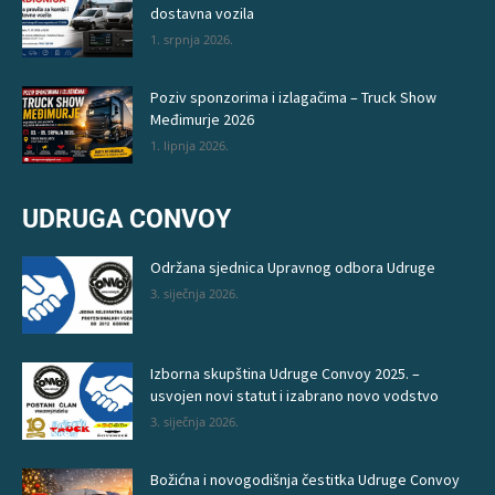
dostavna vozila
1. srpnja 2026.
Poziv sponzorima i izlagačima – Truck Show
Međimurje 2026
1. lipnja 2026.
UDRUGA CONVOY
Održana sjednica Upravnog odbora Udruge
3. siječnja 2026.
Izborna skupština Udruge Convoy 2025. –
usvojen novi statut i izabrano novo vodstvo
3. siječnja 2026.
Božićna i novogodišnja čestitka Udruge Convoy