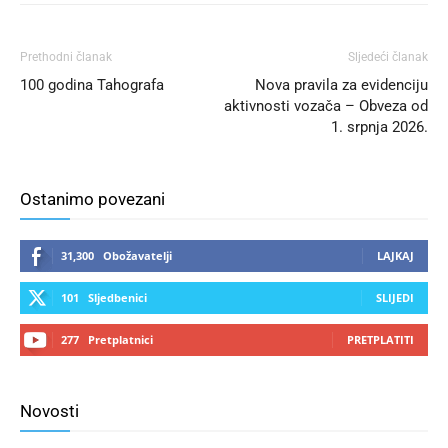
Prethodni članak
Sljedeći članak
100 godina Tahografa
Nova pravila za evidenciju
aktivnosti vozača – Obveza od
1. srpnja 2026.
Ostanimo povezani
31,300
Obožavatelji
LAJKAJ
101
Sljedbenici
SLIJEDI
277
Pretplatnici
PRETPLATITI
Novosti