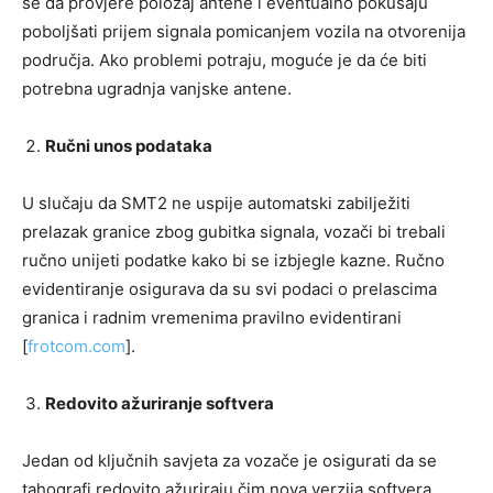
se da provjere položaj antene i eventualno pokušaju
poboljšati prijem signala pomicanjem vozila na otvorenija
područja. Ako problemi potraju, moguće je da će biti
potrebna ugradnja vanjske antene.
Ručni unos podataka
U slučaju da SMT2 ne uspije automatski zabilježiti
prelazak granice zbog gubitka signala, vozači bi trebali
ručno unijeti podatke kako bi se izbjegle kazne. Ručno
evidentiranje osigurava da su svi podaci o prelascima
granica i radnim vremenima pravilno evidentirani
[
frotcom.com
].
Redovito ažuriranje softvera
Jedan od ključnih savjeta za vozače je osigurati da se
tahografi redovito ažuriraju čim nova verzija softvera