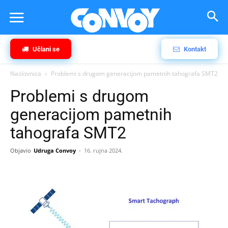
Učlani se
Kontakt
Naslovnica
Problemi s drugom generacijom pametnih tahografa SMT2
Problemi s drugom
generacijom pametnih
tahografa SMT2
Objavio
Udruga Convoy
-
16. rujna 2024.