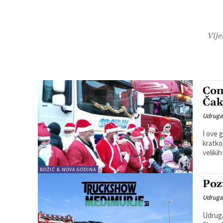
Vije
Con
Čak
Udruga
I ove 
kratko
velikih
BOŽIĆ & NOVA GODINA
Poz
Udruga
Udruga