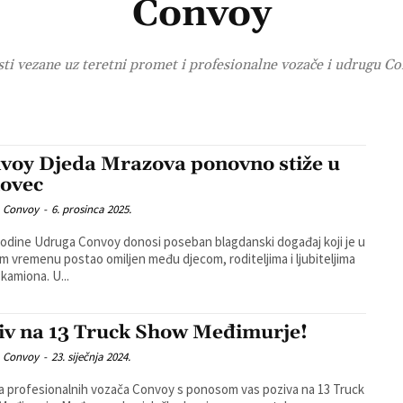
Convoy
sti vezane uz teretni promet i profesionalne vozače i udrugu C
voy Djeda Mrazova ponovno stiže u
ovec
 Convoy
-
6. prosinca 2025.
godine Udruga Convoy donosi poseban blagdanski događaj koji je u
m vremenu postao omiljen među djecom, roditeljima i ljubiteljima
 kamiona. U...
iv na 13 Truck Show Međimurje!
 Convoy
-
23. siječnja 2024.
 profesionalnih vozača Convoy s ponosom vas poziva na 13 Truck