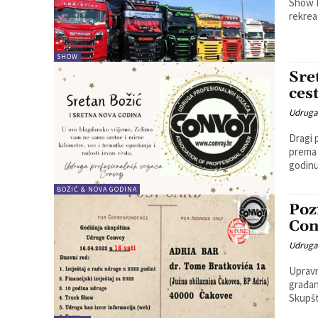
Show M
rekrea
SHOW
Sre
ces
Udruga
Dragi profesiona
prema 
godinu
BOŽIĆ & NOVA GODINA
Poz
Con
Udruga
Upravn
građan
Skupšt