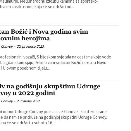
eđimurje. Međunarodnu izložbu kamiona sa sportsko-
tivnim karakterom, koja će se održati od...
tan Božić i Nova godina svim
tovnim herojima
 Convoy
-
20. prosinca 2023.
lni vozači, S bljeskom svjetala na cestama koje vode
blagdanskom sjaju, želimo vam srdačan Božić i sretnu Novu
! U ovom posebnom dijelu...
iv na godišnju skupštinu Udruge
voy u 2022 godini
 Convoy
-
2. travnja 2022.
i odbor Udruge Convoy poziva sve članove i zainteresirane
e da nam se pridruže na godišnjoj skupštini Udruge Convoy.
ina će se održati u subotu 16....