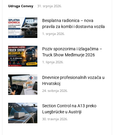
Udruga Convoy
-
31. srpnja 2026.
Besplatna radionica – nova
pravila za kombi i dostavna vozila
1. srpnja 2026.
Poziv sponzorima i izlagačima –
Truck Show Međimurje 2026
1. lipnja 2026.
Dnevnice profesionalnih vozača u
Hrvatskoj
24. svibnja 2026.
Section Control na A13 preko
Luegbrücke u Austriji
30. travnja 2026.