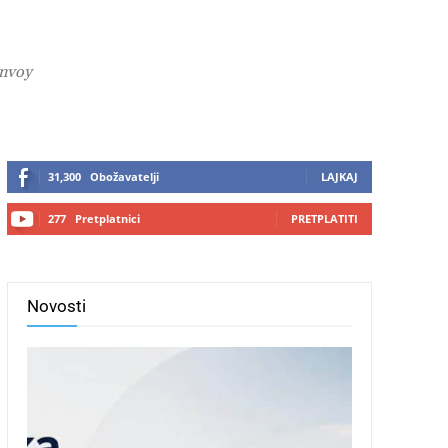
onvoy
31,300
Obožavatelji
LAJKAJ
277
Pretplatnici
PRETPLATITI
Novosti