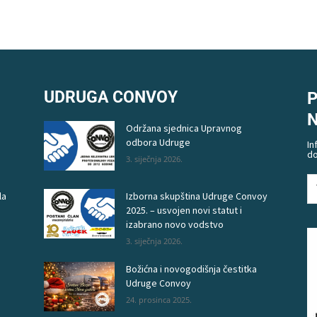
UDRUGA CONVOY
P
Održana sjednica Upravnog
odbora Udruge
In
do
3. siječnja 2026.
la
Izborna skupština Udruge Convoy
2025. – usvojen novi statut i
izabrano novo vodstvo
3. siječnja 2026.
Božićna i novogodišnja čestitka
Udruge Convoy
24. prosinca 2025.