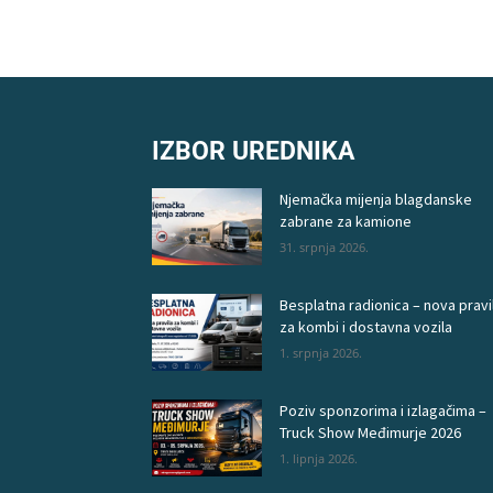
IZBOR UREDNIKA
Njemačka mijenja blagdanske
zabrane za kamione
31. srpnja 2026.
Besplatna radionica – nova pravi
za kombi i dostavna vozila
1. srpnja 2026.
Poziv sponzorima i izlagačima –
Truck Show Međimurje 2026
1. lipnja 2026.