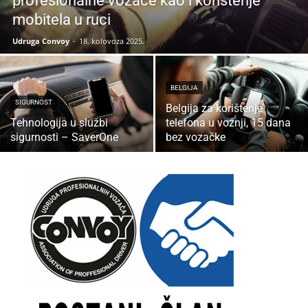
profesionalne vozače kao i korištenje
mobitela u ruci
Udruga Convoy
-
18. kolovoza 2025.
BELGIJA
SIGURNOST
Belgija za korištenje
Tehnologija u službi
telefona u vožnji, 15 dana
sigurnosti – SaverOne
bez vozačke