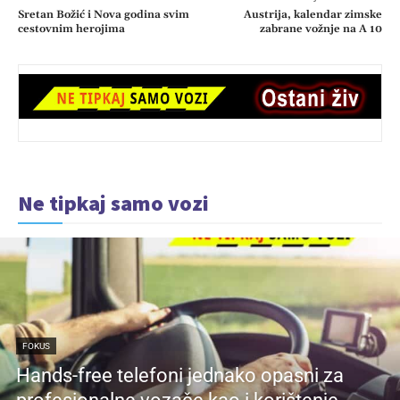
Sretan Božić i Nova godina svim
Austrija, kalendar zimske
cestovnim herojima
zabrane vožnje na A 10
Ne tipkaj samo vozi
FOKUS
Hands-free telefoni jednako opasni za