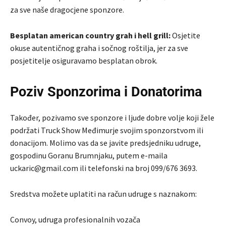
za sve naše dragocjene sponzore.
Besplatan american country grah i hell grill:
Osjetite
okuse autentičnog graha i sočnog roštilja, jer za sve
posjetitelje osiguravamo besplatan obrok.
Poziv Sponzorima i Donatorima
Također, pozivamo sve sponzore i ljude dobre volje koji žele
podržati Truck Show Međimurje svojim sponzorstvom ili
donacijom. Molimo vas da se javite predsjedniku udruge,
gospodinu Goranu Brumnjaku, putem e-maila
uckaric@gmail.com ili telefonski na broj 099/676 3693.
Sredstva možete uplatiti na račun udruge s naznakom:
Convoy, udruga profesionalnih vozača