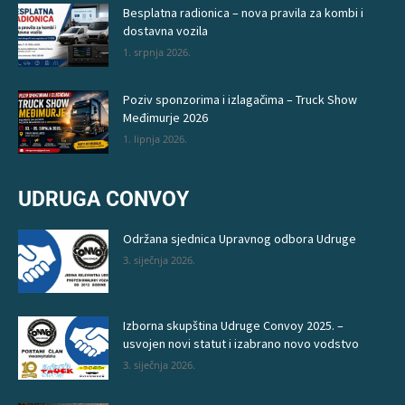
Besplatna radionica – nova pravila za kombi i
dostavna vozila
1. srpnja 2026.
Poziv sponzorima i izlagačima – Truck Show
Međimurje 2026
1. lipnja 2026.
UDRUGA CONVOY
Održana sjednica Upravnog odbora Udruge
3. siječnja 2026.
Izborna skupština Udruge Convoy 2025. –
usvojen novi statut i izabrano novo vodstvo
3. siječnja 2026.