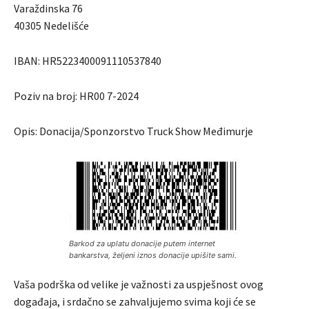
Varaždinska 76
40305 Nedelišće
IBAN: HR5223400091110537840
Poziv na broj: HR00 7-2024
Opis: Donacija/Sponzorstvo Truck Show Međimurje
Barkod za uplatu donacije putem internet
bankarstva, željeni iznos donacije upišite sami.
Vaša podrška od velike je važnosti za uspješnost ovog
događaja, i srdačno se zahvaljujemo svima koji će se