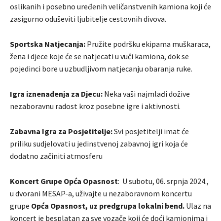
oslikanih i posebno uređenih veličanstvenih kamiona koji će
zasigurno oduševiti ljubitelje cestovnih divova.
Sportska Natjecanja:
Pružite podršku ekipama muškaraca,
žena i djece koje će se natjecati u vuči kamiona, dok se
pojedinci bore u uzbudljivom natjecanju obaranja ruke.
Igra iznenađenja za Djecu:
Neka vaši najmlađi dožive
nezaboravnu radost kroz posebne igre i aktivnosti.
Zabavna Igra za Posjetitelje:
Svi posjetitelji imat će
priliku sudjelovati u jedinstvenoj zabavnoj igri koja će
dodatno začiniti atmosferu
Koncert Grupe Opća Opasnost
: U subotu, 06. srpnja 2024.,
u dvorani MESAP-a, uživajte u nezaboravnom koncertu
grupe
Opća Opasnost, uz predgrupa lokalni bend.
Ulaz na
koncert je besplatan za sve vozače koji će doći kamionima i