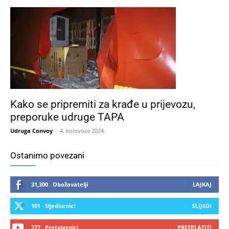
Kako se pripremiti za krađe u prijevozu,
preporuke udruge TAPA
Udruga Convoy
-
4. kolovoza 2024.
Ostanimo povezani
31,300
Obožavatelji
LAJKAJ
101
Sljedbenici
SLIJEDI
277
Pretplatnici
PRETPLATITI