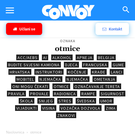
Učlani se
Kontakt
OZNAKA
otmice
ACC/AEBS
AI
ALKOHOL
APNEJA
BELGIJA
BUDITE SVJESNI KAMIONA
DJECA
FRANCUSKA
GUME
HRVATSKA
INSTRUKTORI
KOČENJE
KRAĐE
LANCI
MOBITEL
NJEMAČKA
NJEMAĆKA
OMETANJA
ONI MOGU ČEKATI
OTMICE
OZNAČAVANJE TERETA
PRAVILA
PROVALE
RADIONICA
RAMPE
SIGURNOST
ŠKOLA
SNIJEG
STRES
ŠVEDSKA
UMOR
VIJADUKTI
VISINA
VOZAČKA DOZVOLA
ZIMA
ZNAKOVI
Naslovnica
otmice