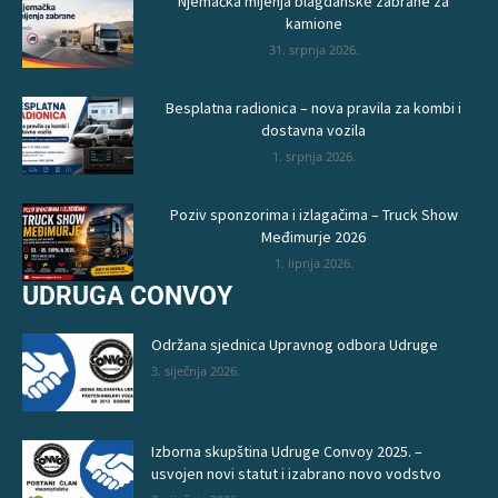
Njemačka mijenja blagdanske zabrane za
kamione
31. srpnja 2026.
Besplatna radionica – nova pravila za kombi i
dostavna vozila
1. srpnja 2026.
Poziv sponzorima i izlagačima – Truck Show
Međimurje 2026
1. lipnja 2026.
UDRUGA CONVOY
Održana sjednica Upravnog odbora Udruge
3. siječnja 2026.
Izborna skupština Udruge Convoy 2025. –
usvojen novi statut i izabrano novo vodstvo