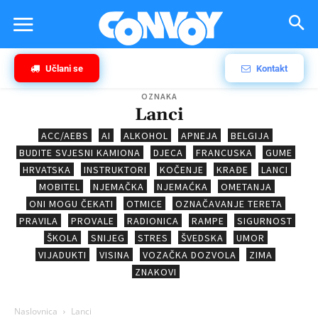
Učlani se
Kontakt
OZNAKA
Lanci
ACC/AEBS
AI
ALKOHOL
APNEJA
BELGIJA
BUDITE SVJESNI KAMIONA
DJECA
FRANCUSKA
GUME
HRVATSKA
INSTRUKTORI
KOČENJE
KRAĐE
LANCI
MOBITEL
NJEMAČKA
NJEMAĆKA
OMETANJA
ONI MOGU ČEKATI
OTMICE
OZNAČAVANJE TERETA
PRAVILA
PROVALE
RADIONICA
RAMPE
SIGURNOST
ŠKOLA
SNIJEG
STRES
ŠVEDSKA
UMOR
VIJADUKTI
VISINA
VOZAČKA DOZVOLA
ZIMA
ZNAKOVI
Naslovnica
Lanci