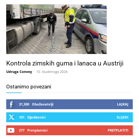
Kontrola zimskih guma i lanaca u Austriji
Udruga Convoy
-
10. studenoga 2024.
Ostanimo povezani
31,300
Obožavatelji
LAJKAJ
101
Sljedbenici
SLIJEDI
277
Pretplatnici
PRETPLATITI