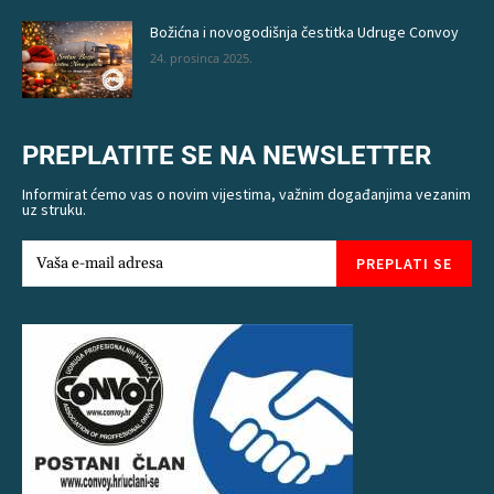
Božićna i novogodišnja čestitka Udruge Convoy
24. prosinca 2025.
PREPLATITE SE NA NEWSLETTER
Informirat ćemo vas o novim vijestima, važnim događanjima vezanim
uz struku.
PREPLATI SE