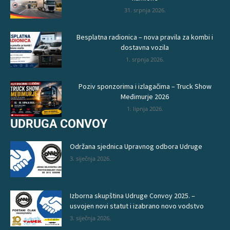
31. srpnja 2026.
Besplatna radionica – nova pravila za kombi i
dostavna vozila
1. srpnja 2026.
Poziv sponzorima i izlagačima – Truck Show
Međimurje 2026
1. lipnja 2026.
UDRUGA CONVOY
Održana sjednica Upravnog odbora Udruge
3. siječnja 2026.
Izborna skupština Udruge Convoy 2025. –
usvojen novi statut i izabrano novo vodstvo
3. siječnja 2026.