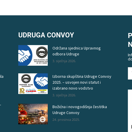
UDRUGA CONVOY
P
Održana sjednica Upravnog
odbora Udruge
In
do
3. siječnja 2026.
la
Izborna skupština Udruge Convoy
2025. – usvojen novi statut i
izabrano novo vodstvo
3. siječnja 2026.
–
Božićna i novogodišnja čestitka
Udruge Convoy
24. prosinca 2025.