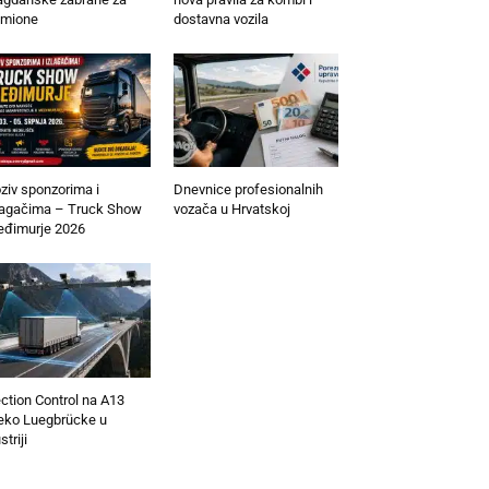
mione
dostavna vozila
ziv sponzorima i
Dnevnice profesionalnih
lagačima – Truck Show
vozača u Hrvatskoj
đimurje 2026
ction Control na A13
eko Luegbrücke u
striji