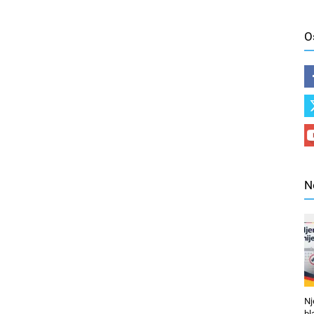
O
N
Nj
bl