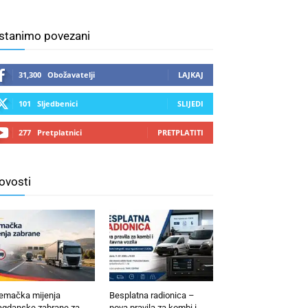
stanimo povezani
31,300
Obožavatelji
LAJKAJ
101
Sljedbenici
SLIJEDI
277
Pretplatnici
PRETPLATITI
ovosti
emačka mijenja
Besplatna radionica –
agdanske zabrane za
nova pravila za kombi i