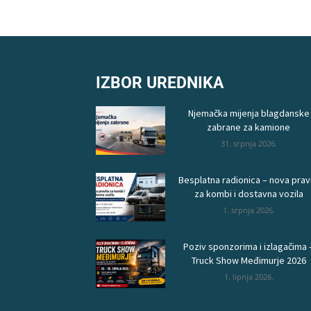
IZBOR UREDNIKA
Njemačka mijenja blagdanske
zabrane za kamione
31. srpnja 2026.
Besplatna radionica – nova pravi
za kombi i dostavna vozila
1. srpnja 2026.
Poziv sponzorima i izlagačima 
Truck Show Međimurje 2026
1. lipnja 2026.