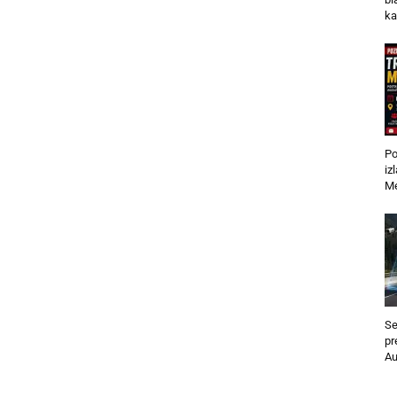
ka
Po
iz
Me
Se
pr
Au