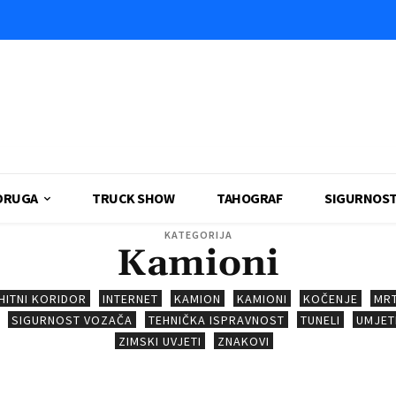
DRUGA
TRUCK SHOW
TAHOGRAF
SIGURNOS
KATEGORIJA
Kamioni
HITNI KORIDOR
INTERNET
KAMION
KAMIONI
KOČENJE
MRT
SIGURNOST VOZAČA
TEHNIČKA ISPRAVNOST
TUNELI
UMJET
ZIMSKI UVJETI
ZNAKOVI