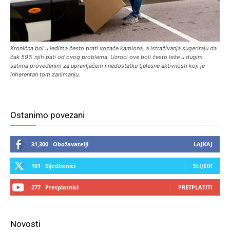
Kronična bol u leđima često prati vozače kamiona, a istraživanja sugeriraju da
čak 59% njih pati od ovog problema. Uzroci ove boli često leže u dugim
satima provedenim za upravljačem i nedostatku tjelesne aktivnosti koji je
inherentan tom zanimanju.
Ostanimo povezani
31,300
Obožavatelji
LAJKAJ
101
Sljedbenici
SLIJEDI
277
Pretplatnici
PRETPLATITI
Novosti