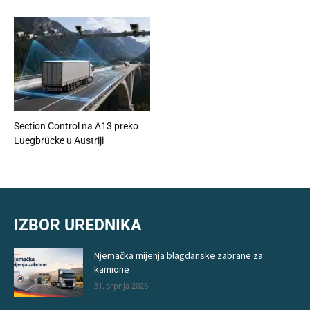
Section Control na A13 preko
Luegbrücke u Austriji
IZBOR UREDNIKA
Njemačka mijenja blagdanske zabrane za
kamione
31. srpnja 2026.