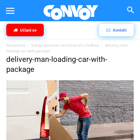
Učlani se
Kontakt
Naslovnica
Vožnja kamiona i kronična bol u leđima
delivery-man-
loading-car-with-package
delivery-man-loading-car-with-
package