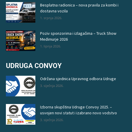
Besplatna radionica – nova pravila za kombi i
dostavna vozila
1. srpnja 2026.
Poziv sponzorima i izlagačima – Truck Show
Međimurje 2026
1. lipnja 2026.
UDRUGA CONVOY
Održana sjednica Upravnog odbora Udruge
3. siječnja 2026.
Izborna skupština Udruge Convoy 2025. –
usvojen novi statut i izabrano novo vodstvo
3. siječnja 2026.