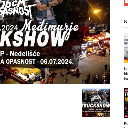
N
Nj
bl
ka
Po