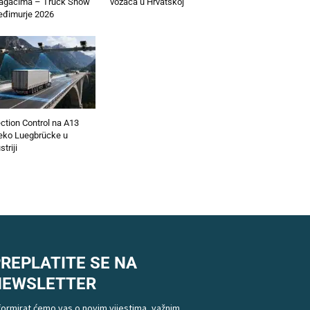
lagačima – Truck Show
vozača u Hrvatskoj
đimurje 2026
ction Control na A13
eko Luegbrücke u
striji
REPLATITE SE NA
NEWSLETTER
formirat ćemo vas o novim vijestima, važnim