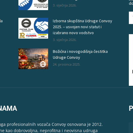
do
3. siječnja 2026.
la
Izborna skupština Udruge Convoy
2025. – usvojen novi statut i
izabrano novo vodstvo
3. siječnja 2026.
Božićna i novogodišnja čestitka
Udruge Convoy
24. prosinca 2025.
NAMA
P
ga profesionalnih vozača Convoy osnovana je 2012.
ne kao dobrovoljna, neprofitna i neovisna udruga