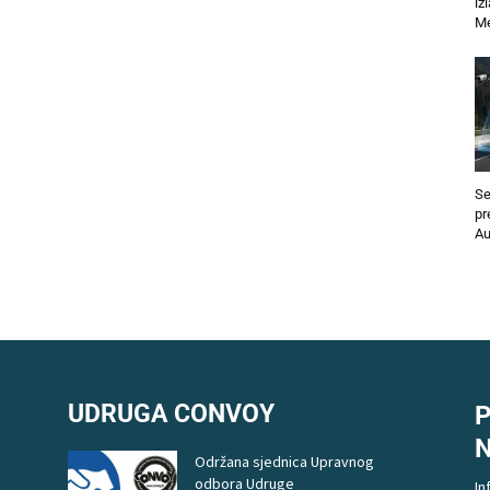
iz
Me
Se
pr
Au
UDRUGA CONVOY
P
Održana sjednica Upravnog
odbora Udruge
In