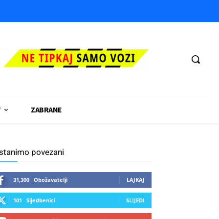
T
ZABRANE
stanimo povezani
31,300
Obožavatelji
LAJKAJ
101
Sljedbenici
SLIJEDI