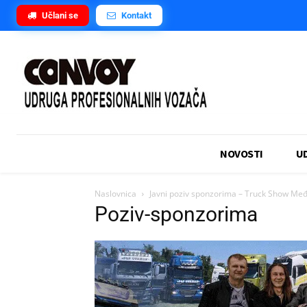
Učlani se
Kontakt
NOVOSTI
U
Naslovnica
Javni poziv sponzorima – Truck Show Me
Poziv-sponzorima