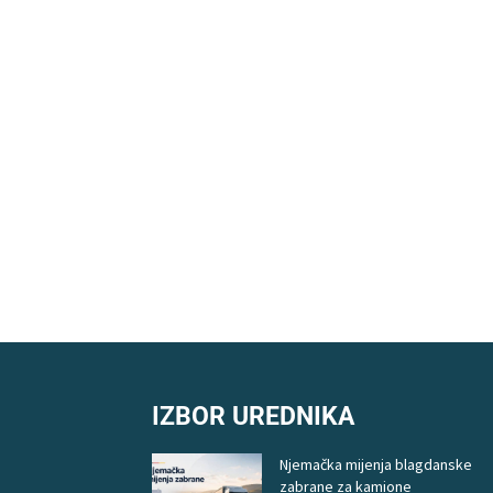
IZBOR UREDNIKA
Njemačka mijenja blagdanske
zabrane za kamione