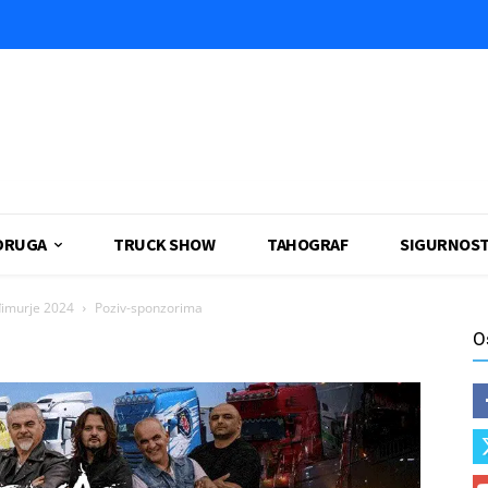
DRUGA
TRUCK SHOW
TAHOGRAF
SIGURNOS
đimurje 2024
Poziv-sponzorima
O