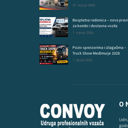
31. srpnja 2026.
Besplatna radionica – nova pravi
za kombi i dostavna vozila
1. srpnja 2026.
Poziv sponzorima i izlagačima –
Truck Show Međimurje 2026
1. lipnja 2026.
O 
Udru
godi