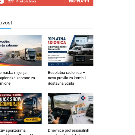
277
Pretplatnici
PRETPLATITI
ovosti
emačka mijenja
Besplatna radionica –
agdanske zabrane za
nova pravila za kombi i
mione
dostavna vozila
ziv sponzorima i
Dnevnice profesionalnih