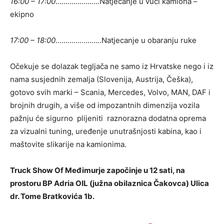
16:00 – 17:00
………………….Natjecanje u vuči kamiona –
ekipno
17:00 – 18:00
…………………..Natjecanje u obaranju ruke
Očekuje se dolazak tegljača ne samo iz Hrvatske nego i iz
nama susjednih zemalja (Slovenija, Austrija, Češka),
gotovo svih marki – Scania, Mercedes, Volvo, MAN, DAF i
brojnih drugih, a više od impozantnih dimenzija vozila
pažnju će sigurno plijeniti raznorazna dodatna oprema
za vizualni tuning, uređenje unutrašnjosti kabina, kao i
maštovite slikarije na kamionima.
Truck Show Of Međimurje započinje u 12 sati, na
prostoru BP Adria OIL (južna obilaznica Čakovca) Ulica
dr. Tome Bratkovića 1b.