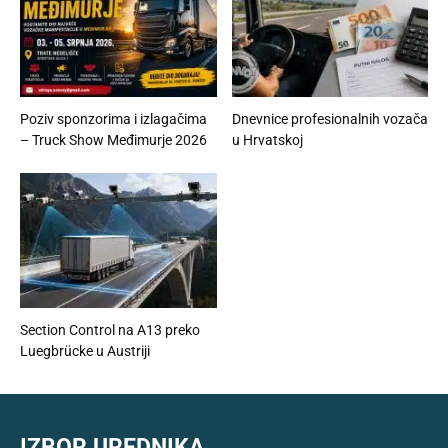
Poziv sponzorima i izlagačima
Dnevnice profesionalnih vozača
– Truck Show Međimurje 2026
u Hrvatskoj
Section Control na A13 preko
Luegbrücke u Austriji
IZBOR UREDNIKA