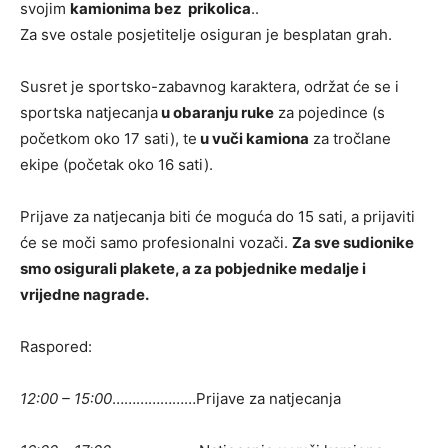
svojim
kamionima bez prikolica
..
Za sve ostale posjetitelje osiguran je besplatan grah.
Susret je sportsko-zabavnog karaktera, održat će se i
sportska natjecanja
u obaranju ruke
za pojedince (s
početkom oko 17 sati), te
u vuči kamiona
za tročlane
ekipe (početak oko 16 sati).
Prijave za natjecanja biti će moguća do 15 sati, a prijaviti
će se moči samo profesionalni vozači.
Za sve sudionike
smo osigurali plakete, a za pobjednike medalje i
vrijedne nagrade.
Raspored:
12:00 – 15:00
…………………Prijave za natjecanja