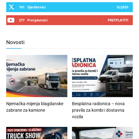
101
Sljedbenici
SLIJEDI
277
Pretplatnici
PRETPLATITI
Novosti
Njemačka mijenja blagdanske
Besplatna radionica – nova
zabrane za kamione
pravila za kombi i dostavna
vozila