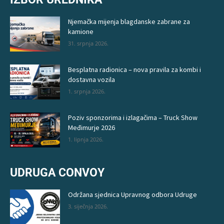
Njemačka mijenja blagdanske zabrane za
kamione
31. srpnja 2026.
Besplatna radionica – nova pravila za kombi i
dostavna vozila
1. srpnja 2026.
Poziv sponzorima i izlagačima – Truck Show
Međimurje 2026
1. lipnja 2026.
UDRUGA CONVOY
Održana sjednica Upravnog odbora Udruge
3. siječnja 2026.