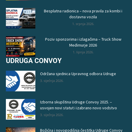
Besplatna radionica – nova pravila za kombi i
dostavna vozila
1. srpnja 2026.
Poziv sponzorima i izlagačima – Truck Show
Međimurje 2026
1. lipnja 2026.
UDRUGA CONVOY
Održana sjednica Upravnog odbora Udruge
3. siječnja 2026.
Izborna skupština Udruge Convoy 2025. –
usvojen novi statut i izabrano novo vodstvo
3. siječnja 2026.
Božićna i novogodišnja čestitka Udruge Convoy