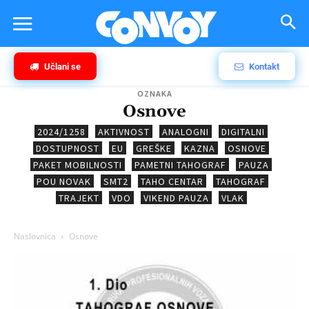
Učlani se
Kontakt
OZNAKA
Osnove
2024/1258
AKTIVNOST
ANALOGNI
DIGITALNI
DOSTUPNOST
EU
GREŠKE
KAZNA
OSNOVE
PAKET MOBILNOSTI
PAMETNI TAHOGRAF
PAUZA
POU NOVAK
SMT2
TAHO CENTAR
TAHOGRAF
TRAJEKT
VDO
VIKEND PAUZA
VLAK
Naslovnica
Osnove