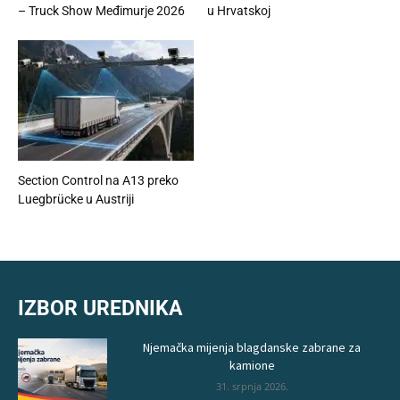
– Truck Show Međimurje 2026
u Hrvatskoj
Section Control na A13 preko
Luegbrücke u Austriji
IZBOR UREDNIKA
Njemačka mijenja blagdanske zabrane za
kamione
31. srpnja 2026.