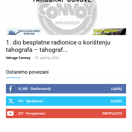
1. dio besplatne radionice o korištenju
tahografa – tahograf...
Udruga Convoy
-
15. siječnja 2022.
Ostanimo povezani
31,300
Obožavatelji
LAJKAJ
101
Sljedbenici
SLIJEDI
277
Pretplatnici
PRETPLATITI