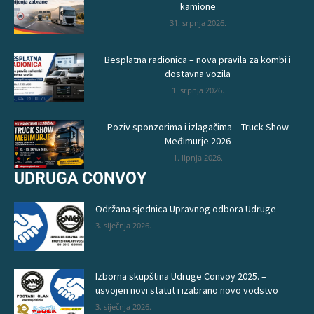
kamione
31. srpnja 2026.
Besplatna radionica – nova pravila za kombi i
dostavna vozila
1. srpnja 2026.
Poziv sponzorima i izlagačima – Truck Show
Međimurje 2026
1. lipnja 2026.
UDRUGA CONVOY
Održana sjednica Upravnog odbora Udruge
3. siječnja 2026.
Izborna skupština Udruge Convoy 2025. –
usvojen novi statut i izabrano novo vodstvo
3. siječnja 2026.