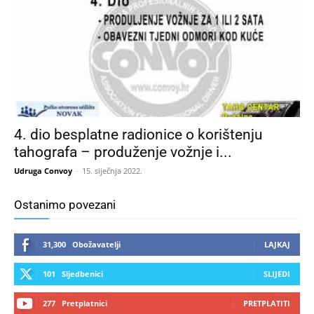
4. dio besplatne radionice o korištenju
tahografa – produženje vožnje i...
Udruga Convoy
-
15. siječnja 2022.
Ostanimo povezani
31,300
Obožavatelji
LAJKAJ
101
Sljedbenici
SLIJEDI
277
Pretplatnici
PRETPLATITI