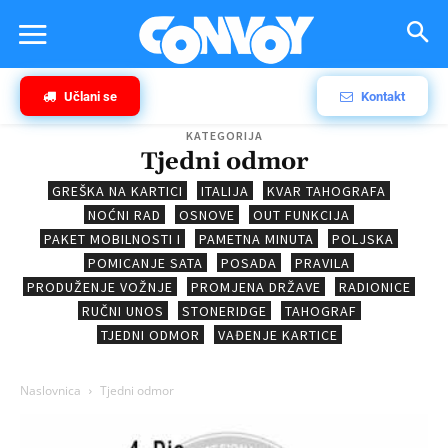
Učlani se
Kontakt
KATEGORIJA
Tjedni odmor
GREŠKA NA KARTICI
ITALIJA
KVAR TAHOGRAFA
NOĆNI RAD
OSNOVE
OUT FUNKCIJA
PAKET MOBILNOSTI I
PAMETNA MINUTA
POLJSKA
POMICANJE SATA
POSADA
PRAVILA
PRODUŽENJE VOŽNJE
PROMJENA DRŽAVE
RADIONICE
RUČNI UNOS
STONERIDGE
TAHOGRAF
TJEDNI ODMOR
VAĐENJE KARTICE
Naslovnica
Tjedni odmor