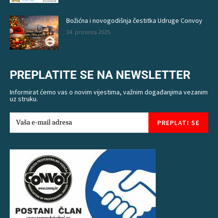
Božićna i novogodišnja čestitka Udruge Convoy
24. prosinca 2025.
PREPLATITE SE NA NEWSLETTER
Informirat ćemo vas o novim vijestima, važnim događanjima vezanim
uz struku.
PREPLATI SE