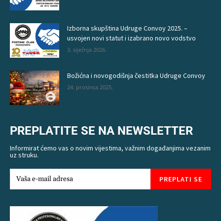
Izborna skupština Udruge Convoy 2025. –
usvojen novi statut i izabrano novo vodstvo
3. siječnja 2026.
Božićna i novogodišnja čestitka Udruge Convoy
24. prosinca 2025.
PREPLATITE SE NA NEWSLETTER
Informirat ćemo vas o novim vijestima, važnim događanjima vezanim
uz struku.
PREPLATI SE