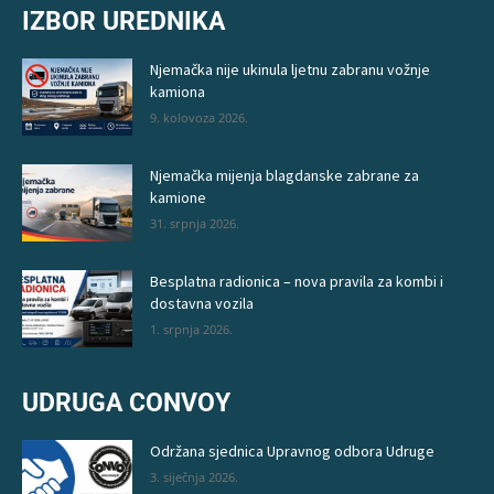
IZBOR UREDNIKA
Njemačka nije ukinula ljetnu zabranu vožnje
kamiona
9. kolovoza 2026.
Njemačka mijenja blagdanske zabrane za
kamione
31. srpnja 2026.
Besplatna radionica – nova pravila za kombi i
dostavna vozila
1. srpnja 2026.
UDRUGA CONVOY
Održana sjednica Upravnog odbora Udruge
3. siječnja 2026.