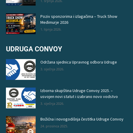
1. srpnja 2026.
Poziv sponzorima i izlagačima – Truck Show
Međimurje 2026
1. lipnja 2026.
UDRUGA CONVOY
Održana sjednica Upravnog odbora Udruge
3. siječnja 2026.
Izborna skupština Udruge Convoy 2025. –
usvojen novi statut i izabrano novo vodstvo
3. siječnja 2026.
Božićna i novogodišnja čestitka Udruge Convoy
24. prosinca 2025.