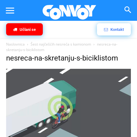
Učlani se
Kontakt
Naslovnica
Šest najčešćih nesreća s kamionom
nesreca-na-
skretanju-s-biciklistom
nesreca-na-skretanju-s-biciklistom