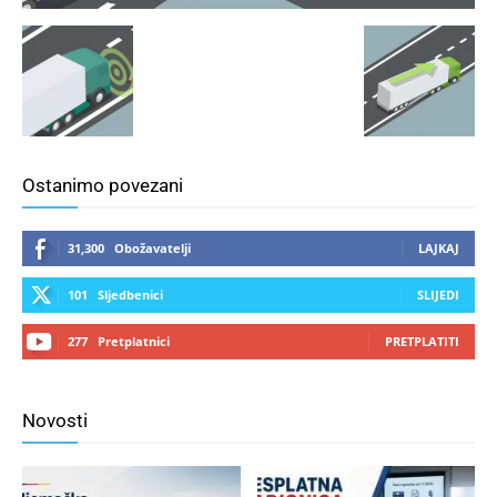
Ostanimo povezani
31,300
Obožavatelji
LAJKAJ
101
Sljedbenici
SLIJEDI
277
Pretplatnici
PRETPLATITI
Novosti