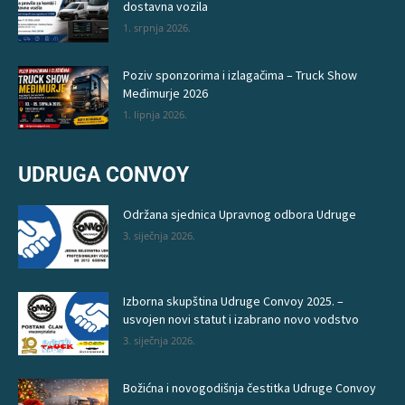
dostavna vozila
1. srpnja 2026.
Poziv sponzorima i izlagačima – Truck Show
Međimurje 2026
1. lipnja 2026.
UDRUGA CONVOY
Održana sjednica Upravnog odbora Udruge
3. siječnja 2026.
Izborna skupština Udruge Convoy 2025. –
usvojen novi statut i izabrano novo vodstvo
3. siječnja 2026.
Božićna i novogodišnja čestitka Udruge Convoy