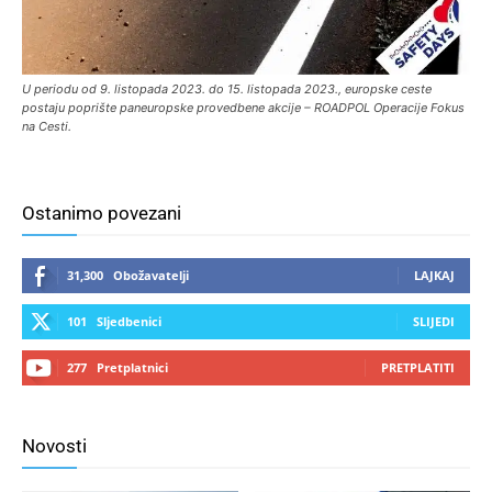
U periodu od 9. listopada 2023. do 15. listopada 2023., europske ceste
postaju poprište paneuropske provedbene akcije – ROADPOL Operacije Fokus
na Cesti.
Ostanimo povezani
31,300
Obožavatelji
LAJKAJ
101
Sljedbenici
SLIJEDI
277
Pretplatnici
PRETPLATITI
Novosti