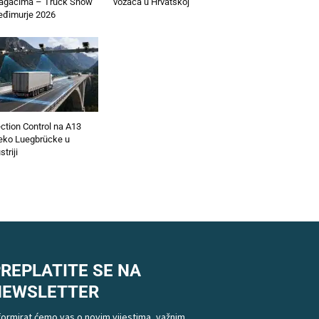
lagačima – Truck Show
vozača u Hrvatskoj
đimurje 2026
ction Control na A13
eko Luegbrücke u
striji
REPLATITE SE NA
NEWSLETTER
formirat ćemo vas o novim vijestima, važnim