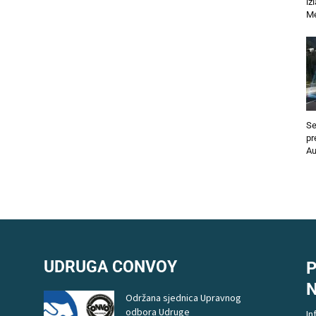
iz
Me
Se
pr
Au
UDRUGA CONVOY
P
Održana sjednica Upravnog
odbora Udruge
In