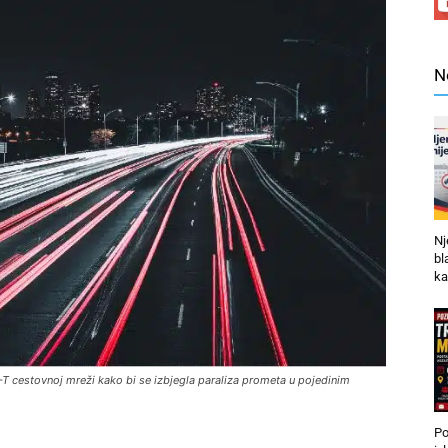
N
Nj
bl
ka
T cestovnoj mreži kako bi se izbjegla paraliza prometa u pojedinim
Po