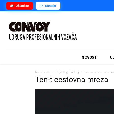
Učlani se
Kontakt
NOVOSTI
U
Naslovnica
Prijedlog ukidanja zabrana prometa na ra
Ten-t cestovna mreza