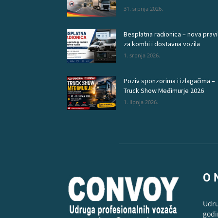
31. srpnja 2026.
Besplatna radionica – nova pravi
za kombi i dostavna vozila
1. srpnja 2026.
Poziv sponzorima i izlagačima –
Truck Show Međimurje 2026
1. lipnja 2026.
O 
Udru
godi