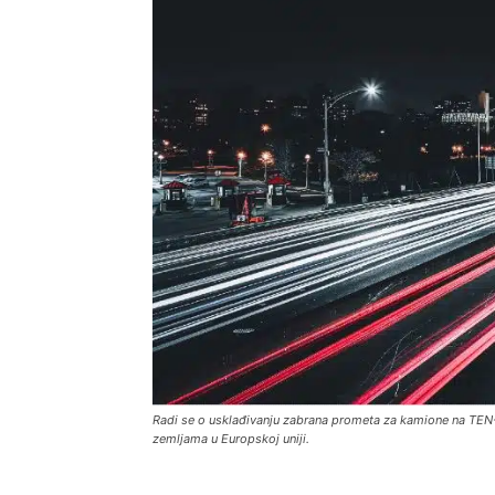
Radi se o usklađivanju zabrana prometa za kamione na TEN-
zemljama u Europskoj uniji.