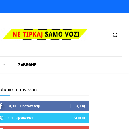
T
ZABRANE
stanimo povezani
31,300
Obožavatelji
LAJKAJ
101
Sljedbenici
SLIJEDI