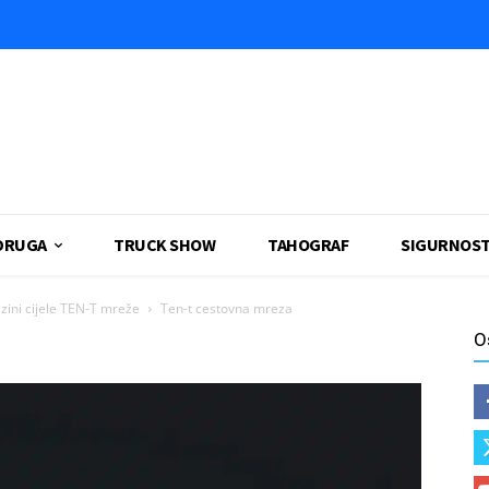
DRUGA
TRUCK SHOW
TAHOGRAF
SIGURNOS
zini cijele TEN-T mreže
Ten-t cestovna mreza
O