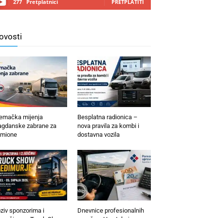
277
Pretplatnici
PRETPLATITI
ovosti
emačka mijenja
Besplatna radionica –
agdanske zabrane za
nova pravila za kombi i
mione
dostavna vozila
ziv sponzorima i
Dnevnice profesionalnih