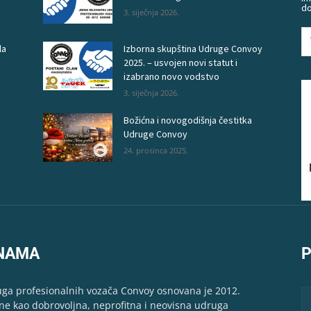
do
3. siječnja 2026.
la
Izborna skupština Udruge Convoy
2025. – usvojen novi statut i
izabrano novo vodstvo
3. siječnja 2026.
Božićna i novogodišnja čestitka
Udruge Convoy
24. prosinca 2025.
NAMA
P
ga profesionalnih vozača Convoy osnovana je 2012.
ne kao dobrovoljna, neprofitna i neovisna udruga