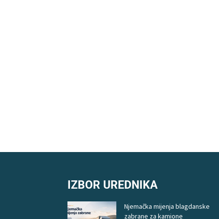
IZBOR UREDNIKA
Njemačka mijenja blagdanske
zabrane za kamione