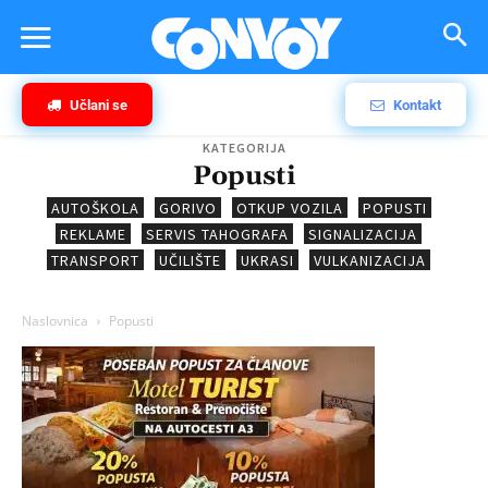
Učlani se
Kontakt
KATEGORIJA
Popusti
AUTOŠKOLA
GORIVO
OTKUP VOZILA
POPUSTI
REKLAME
SERVIS TAHOGRAFA
SIGNALIZACIJA
TRANSPORT
UČILIŠTE
UKRASI
VULKANIZACIJA
Naslovnica
Popusti