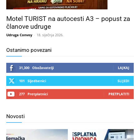
Motel TURIST na autocesti A3 – popust za
članove udruge
Udruga Convoy
-
18. siječnja 2026.
Ostanimo povezani
31,300
Obožavatelji
LAJKAJ
101
Sljedbenici
SLIJEDI
277
Pretplatnici
PRETPLATITI
Novosti