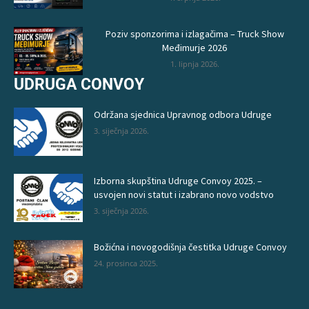
Poziv sponzorima i izlagačima – Truck Show
Međimurje 2026
1. lipnja 2026.
UDRUGA CONVOY
Održana sjednica Upravnog odbora Udruge
3. siječnja 2026.
Izborna skupština Udruge Convoy 2025. –
usvojen novi statut i izabrano novo vodstvo
3. siječnja 2026.
Božićna i novogodišnja čestitka Udruge Convoy
24. prosinca 2025.