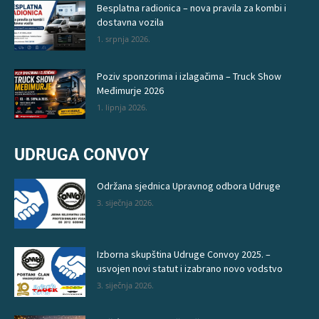
Besplatna radionica – nova pravila za kombi i
dostavna vozila
1. srpnja 2026.
Poziv sponzorima i izlagačima – Truck Show
Međimurje 2026
1. lipnja 2026.
UDRUGA CONVOY
Održana sjednica Upravnog odbora Udruge
3. siječnja 2026.
Izborna skupština Udruge Convoy 2025. –
usvojen novi statut i izabrano novo vodstvo
3. siječnja 2026.