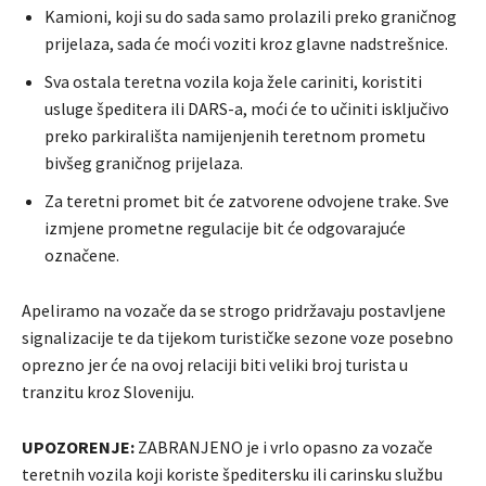
Kamioni, koji su do sada samo prolazili preko graničnog
prijelaza, sada će moći voziti kroz glavne nadstrešnice.
Sva ostala teretna vozila koja žele cariniti, koristiti
usluge špeditera ili DARS-a, moći će to učiniti isključivo
preko parkirališta namijenjenih teretnom prometu
bivšeg graničnog prijelaza.
Za teretni promet bit će zatvorene odvojene trake. Sve
izmjene prometne regulacije bit će odgovarajuće
označene.
Apeliramo na vozače da se strogo pridržavaju postavljene
signalizacije te da tijekom turističke sezone voze posebno
oprezno jer će na ovoj relaciji biti veliki broj turista u
tranzitu kroz Sloveniju.
UPOZORENJE:
ZABRANJENO je i vrlo opasno za vozače
teretnih vozila koji koriste špeditersku ili carinsku službu