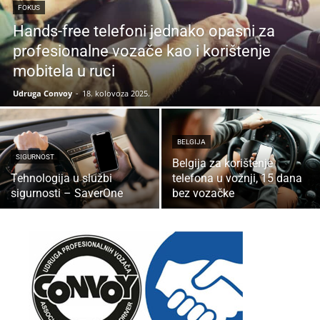
FOKUS
Hands-free telefoni jednako opasni za
profesionalne vozače kao i korištenje
mobitela u ruci
Udruga Convoy
-
18. kolovoza 2025.
BELGIJA
SIGURNOST
Belgija za korištenje
Tehnologija u službi
telefona u vožnji, 15 dana
sigurnosti – SaverOne
bez vozačke