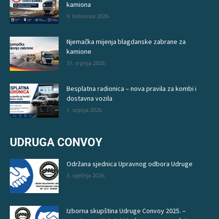
kamiona
9. kolovoza 2026.
Njemačka mijenja blagdanske zabrane za
kamione
31. srpnja 2026.
Besplatna radionica – nova pravila za kombi i
dostavna vozila
1. srpnja 2026.
UDRUGA CONVOY
Održana sjednica Upravnog odbora Udruge
3. siječnja 2026.
Izborna skupština Udruge Convoy 2025. –