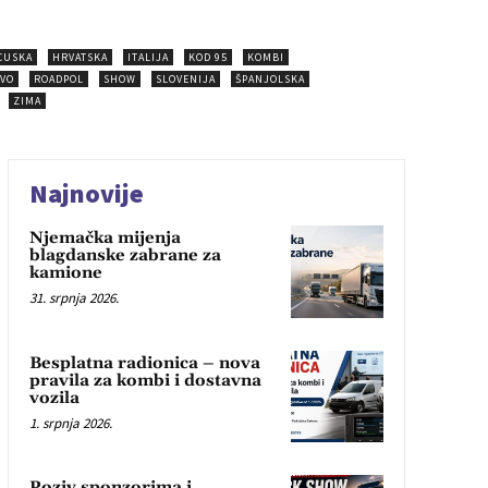
CUSKA
HRVATSKA
ITALIJA
KOD 95
KOMBI
VO
ROADPOL
SHOW
SLOVENIJA
ŠPANJOLSKA
ZIMA
Najnovije
Njemačka mijenja
blagdanske zabrane za
kamione
31. srpnja 2026.
Besplatna radionica – nova
pravila za kombi i dostavna
vozila
1. srpnja 2026.
Poziv sponzorima i