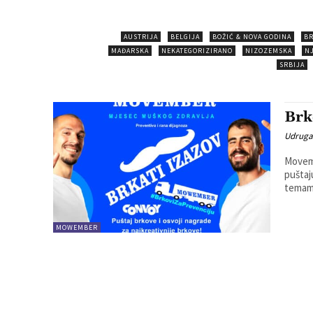
AUSTRIJA
BELGIJA
BOŽIĆ & NOVA GODINA
BR
MAĐARSKA
NEKATEGORIZIRANO
NIZOZEMSKA
N
SRBIJA
Brk
Udruga
Movemb
puštaj
temama
MOWEMBER