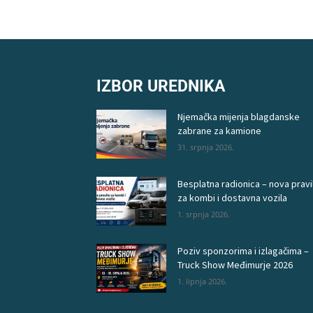
IZBOR UREDNIKA
Njemačka mijenja blagdanske
zabrane za kamione
31. srpnja 2026.
Besplatna radionica – nova pravi
za kombi i dostavna vozila
1. srpnja 2026.
Poziv sponzorima i izlagačima –
Truck Show Međimurje 2026
1. lipnja 2026.