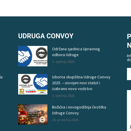
UDRUGA CONVOY
P
Održana sjednica Upravnog
odbora Udruge
In
do
3. siječnja 2026.
la
Izborna skupština Udruge Convoy
2025. – usvojen novi statut i
izabrano novo vodstvo
3. siječnja 2026.
Božićna i novogodišnja čestitka
Udruge Convoy
24. prosinca 2025.