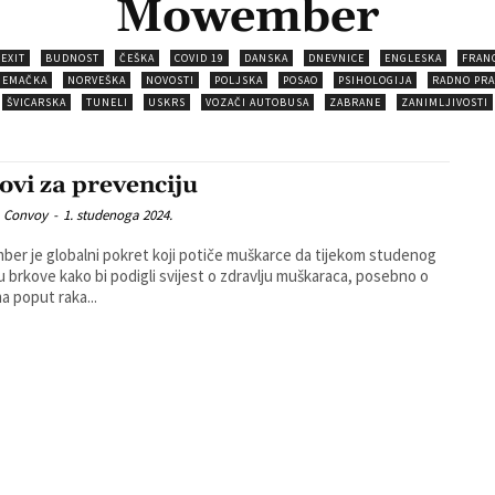
Mowember
EXIT
BUDNOST
ČEŠKA
COVID 19
DANSKA
DNEVNICE
ENGLESKA
FRAN
JEMAČKA
NORVEŠKA
NOVOSTI
POLJSKA
POSAO
PSIHOLOGIJA
RADNO PRA
ŠVICARSKA
TUNELI
USKRS
VOZAČI AUTOBUSA
ZABRANE
ZANIMLJIVOSTI
ovi za prevenciju
 Convoy
-
1. studenoga 2024.
er je globalni pokret koji potiče muškarce da tijekom studenog
u brkove kako bi podigli svijest o zdravlju muškaraca, posebno o
 poput raka...