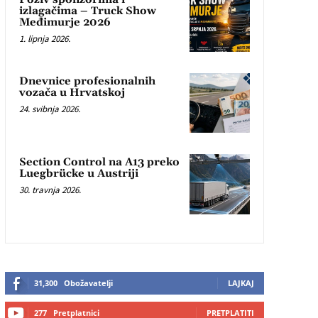
izlagačima – Truck Show
Međimurje 2026
1. lipnja 2026.
Dnevnice profesionalnih
vozača u Hrvatskoj
24. svibnja 2026.
Section Control na A13 preko
Luegbrücke u Austriji
30. travnja 2026.
31,300
Obožavatelji
LAJKAJ
277
Pretplatnici
PRETPLATITI