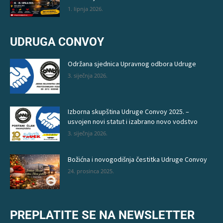
1. lipnja 2026.
UDRUGA CONVOY
Održana sjednica Upravnog odbora Udruge
3. siječnja 2026.
Izborna skupština Udruge Convoy 2025. –
usvojen novi statut i izabrano novo vodstvo
3. siječnja 2026.
Božićna i novogodišnja čestitka Udruge Convoy
24. prosinca 2025.
PREPLATITE SE NA NEWSLETTER