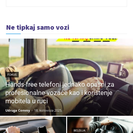
Ne tipkaj samo vozi
FOKUS
Hands-free telefoni jednako opasni za
profesionalne vozače kao i korištenje
mobitela u ruci
Udruga Convoy
-
18. kolovoza 2025.
BELGIJA