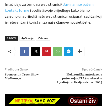
Imaš ideju za temu na web stranici?
Javi nam se putem
kontakt forme
i podijeli svoje prijedloge kako bismo
zajedno unaprijedili našu web stranicu i osigurali sadržaj koji
je relevantan i koristan za naše članove i posjetitelje.
TAGOVI
Aplikacije
Zabrane
Prethodni članak
Sljedeći članak
Sponzori 13 Truck Show
Elektronička autorizacija
Međimurje
putovanja (ETA) za ulazak u
Ujedinjeno Kraljevstvo od 2025