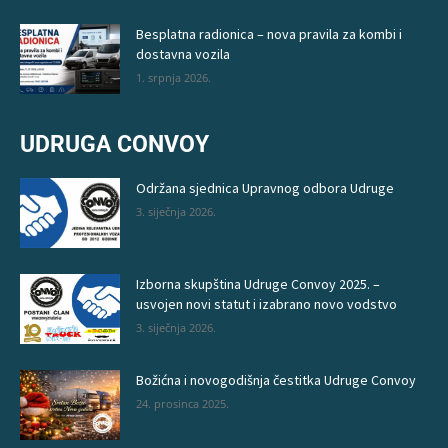
Besplatna radionica – nova pravila za kombi i
dostavna vozila
1. srpnja 2026.
UDRUGA CONVOY
Održana sjednica Upravnog odbora Udruge
3. siječnja 2026.
Izborna skupština Udruge Convoy 2025. –
usvojen novi statut i izabrano novo vodstvo
3. siječnja 2026.
Božićna i novogodišnja čestitka Udruge Convoy
24. prosinca 2025.