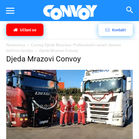
Učlani se
Kontakt
Naslovnica
Convoy Djeda Mrazova: Profesionalni vozači donose
božićnu čaroliju
Djeda Mrazovi Convoy
Djeda Mrazovi Convoy