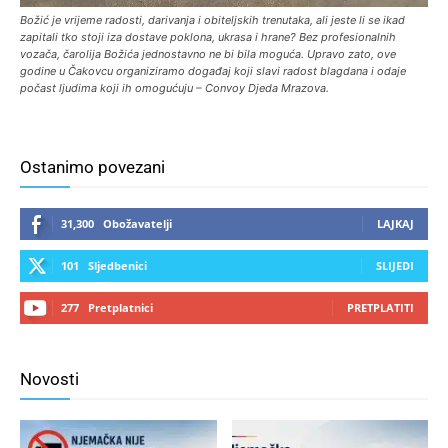
Božić je vrijeme radosti, darivanja i obiteljskih trenutaka, ali jeste li se ikad
zapitali tko stoji iza dostave poklona, ukrasa i hrane? Bez profesionalnih
vozača, čarolija Božića jednostavno ne bi bila moguća. Upravo zato, ove
godine u Čakovcu organiziramo događaj koji slavi radost blagdana i odaje
počast ljudima koji ih omogućuju – Convoy Djeda Mrazova.
Ostanimo povezani
31,300
Obožavatelji
LAJKAJ
101
Sljedbenici
SLIJEDI
277
Pretplatnici
PRETPLATITI
Novosti