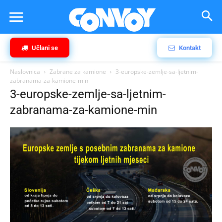
Učlani se
Kontakt
Naslovnica
Zabrane za kamione
3-europske-zemlje-sa-ljetnim-
zabranama-za-kamione-min
3-europske-zemlje-sa-ljetnim-
zabranama-za-kamione-min