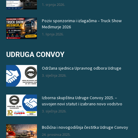
1. srpnja 2026.
Poziv sponzorima i izlagačima – Truck Show
Međimurje 2026
1. lipnja 2026.
UDRUGA CONVOY
Održana sjednica Upravnog odbora Udruge
3. siječnja 2026.
Izborna skupština Udruge Convoy 2025. –
usvojen novi statut i izabrano novo vodstvo
3. siječnja 2026.
Božićna i novogodišnja čestitka Udruge Convoy
24. prosinca 2025.