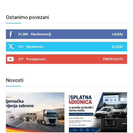
Ostanimo povezani
31,300
Obožavatelji
LAJKAJ
101
Sljedbenici
SLIJEDI
277
Pretplatnici
PRETPLATITI
Novosti