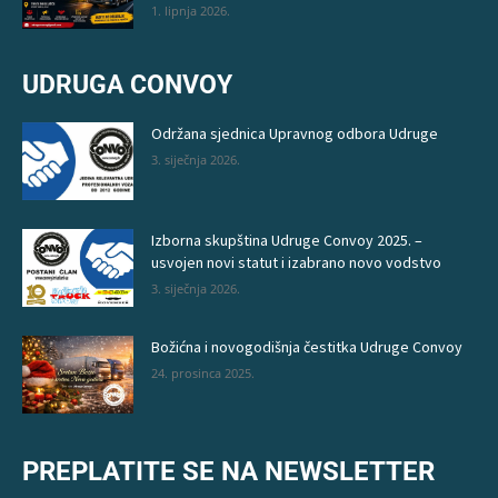
1. lipnja 2026.
UDRUGA CONVOY
Održana sjednica Upravnog odbora Udruge
3. siječnja 2026.
Izborna skupština Udruge Convoy 2025. –
usvojen novi statut i izabrano novo vodstvo
3. siječnja 2026.
Božićna i novogodišnja čestitka Udruge Convoy
24. prosinca 2025.
PREPLATITE SE NA NEWSLETTER