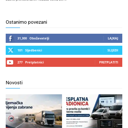
Ostanimo povezani
31,300
Obožavatelji
LAJKAJ
101
Sljedbenici
SLIJEDI
277
Pretplatnici
PRETPLATITI
Novosti