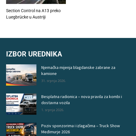
Section Control na A13 preko
Luegbrücke u Austriji
IZBOR UREDNIKA
Njemačka mijenja blagdanske zabrane za
kamione
31. srpnja 2026.
Besplatna radionica – nova pravila za kombi i
dostavna vozila
1. srpnja 2026.
Poziv sponzorima i izlagačima – Truck Show
Međimurje 2026