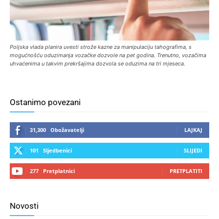
Poljska vlada planira uvesti strože kazne za manipulaciju tahografima, s
mogućnošću oduzimanja vozačke dozvole na pet godina. Trenutno, vozačima
uhvaćenima u takvim prekršajima dozvola se oduzima na tri mjeseca.
Ostanimo povezani
31,300
Obožavatelji
LAJKAJ
101
Sljedbenici
SLIJEDI
277
Pretplatnici
PRETPLATITI
Novosti