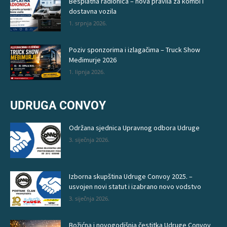
Besplatna radionica – nova pravila za kombi i
dostavna vozila
1. srpnja 2026.
Poziv sponzorima i izlagačima – Truck Show
Međimurje 2026
1. lipnja 2026.
UDRUGA CONVOY
Održana sjednica Upravnog odbora Udruge
3. siječnja 2026.
Izborna skupština Udruge Convoy 2025. –
usvojen novi statut i izabrano novo vodstvo
3. siječnja 2026.
Božićna i novogodišnja čestitka Udruge Convoy