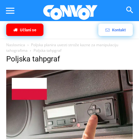
Učlani se
Kontakt
Naslovnica
Poljska planira uvesti strože kazne za manipulaciju
tahografima
Poljska tahpgraf
Poljska tahpgraf