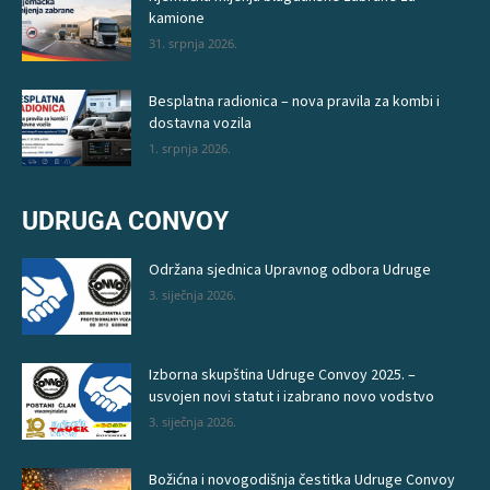
kamione
31. srpnja 2026.
Besplatna radionica – nova pravila za kombi i
dostavna vozila
1. srpnja 2026.
UDRUGA CONVOY
Održana sjednica Upravnog odbora Udruge
3. siječnja 2026.
Izborna skupština Udruge Convoy 2025. –
usvojen novi statut i izabrano novo vodstvo
3. siječnja 2026.
Božićna i novogodišnja čestitka Udruge Convoy