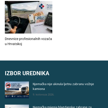
Dnevnice profesionalnih vozača
u Hrvatskoj
IZBOR UREDNIKA
Njemačka nije ukinula ljetnu zabranu vožnje
kamiona
9. kolovoza 2026.
Njemačka mijenja blagdanske zabrane za