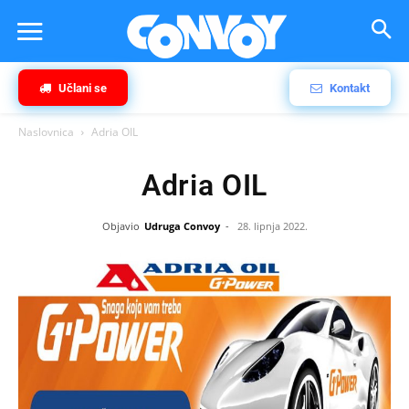
Učlani se
Kontakt
Naslovnica
Adria OIL
Adria OIL
Objavio
Udruga Convoy
-
28. lipnja 2022.