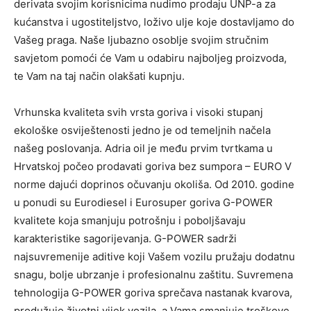
derivata svojim korisnicima nudimo prodaju UNP-a za
kućanstva i ugostiteljstvo, loživo ulje koje dostavljamo do
Vašeg praga. Naše ljubazno osoblje svojim stručnim
savjetom pomoći će Vam u odabiru najboljeg proizvoda,
te Vam na taj način olakšati kupnju.
Vrhunska kvaliteta svih vrsta goriva i visoki stupanj
ekološke osviještenosti jedno je od temeljnih načela
našeg poslovanja. Adria oil je među prvim tvrtkama u
Hrvatskoj počeo prodavati goriva bez sumpora – EURO V
norme dajući doprinos očuvanju okoliša. Od 2010. godine
u ponudi su Eurodiesel i Eurosuper goriva G-POWER
kvalitete koja smanjuju potrošnju i poboljšavaju
karakteristike sagorijevanja. G-POWER sadrži
najsuvremenije aditive koji Vašem vozilu pružaju dodatnu
snagu, bolje ubrzanje i profesionalnu zaštitu. Suvremena
tehnologija G-POWER goriva sprečava nastanak kvarova,
produžuje životni vijek vozila, a Vama smanjuje troškove