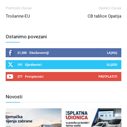
Prethodni članak
Sljedeći članak
Trošarine-EU
CB tablice Opatija
Ostanimo povezani
31,300
Obožavatelji
LAJKAJ
101
Sljedbenici
SLIJEDI
277
Pretplatnici
PRETPLATITI
Novosti