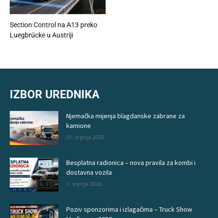
Section Control na A13 preko
Luegbrücke u Austriji
IZBOR UREDNIKA
Njemačka mijenja blagdanske zabrane za
kamione
31. srpnja 2026.
Besplatna radionica – nova pravila za kombi i
dostavna vozila
1. srpnja 2026.
Poziv sponzorima i izlagačima – Truck Show