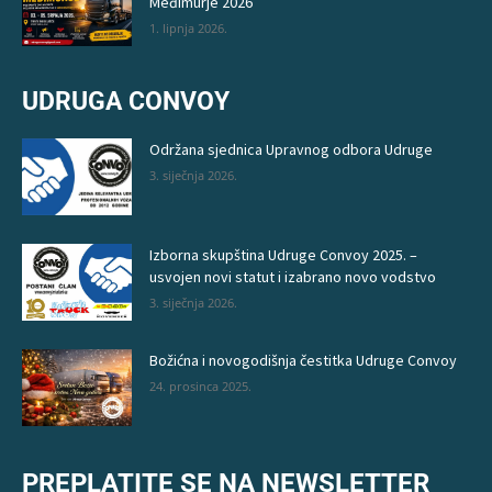
Međimurje 2026
1. lipnja 2026.
UDRUGA CONVOY
Održana sjednica Upravnog odbora Udruge
3. siječnja 2026.
Izborna skupština Udruge Convoy 2025. –
usvojen novi statut i izabrano novo vodstvo
3. siječnja 2026.
Božićna i novogodišnja čestitka Udruge Convoy
24. prosinca 2025.
PREPLATITE SE NA NEWSLETTER