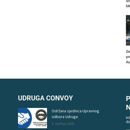
iz
Me
Se
pr
Au
UDRUGA CONVOY
P
Održana sjednica Upravnog
odbora Udruge
In
do
3. siječnja 2026.