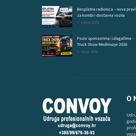
Besplatna radionica – nova pravi
za kombi i dostavna vozila
1. srpnja 2026.
Poziv sponzorima i izlagačima –
Truck Show Međimurje 2026
1. lipnja 2026.
O 
Udru
godi
prof
voza