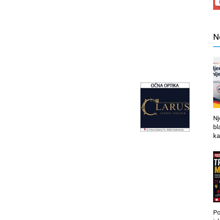
N
Nj
bl
ka
Po