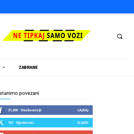
T
ZABRANE
stanimo povezani
31,300
Obožavatelji
LAJKAJ
101
Sljedbenici
SLIJEDI