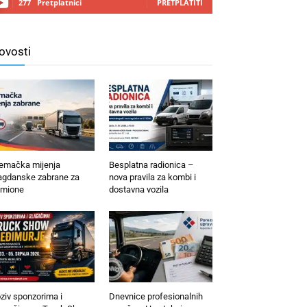
277
Pretplatnici
PRETPLATITI
ovosti
emačka mijenja
Besplatna radionica –
agdanske zabrane za
nova pravila za kombi i
mione
dostavna vozila
ziv sponzorima i
Dnevnice profesionalnih