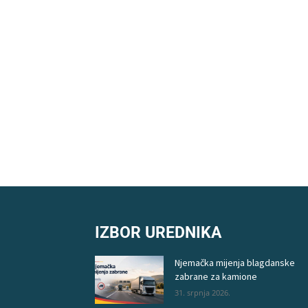
IZBOR UREDNIKA
Njemačka mijenja blagdanske
zabrane za kamione
31. srpnja 2026.