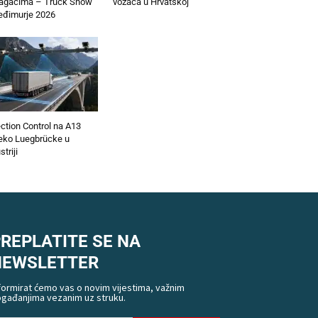
lagačima – Truck Show
vozača u Hrvatskoj
đimurje 2026
ction Control na A13
eko Luegbrücke u
striji
REPLATITE SE NA
NEWSLETTER
formirat ćemo vas o novim vijestima, važnim
gađanjima vezanim uz struku.