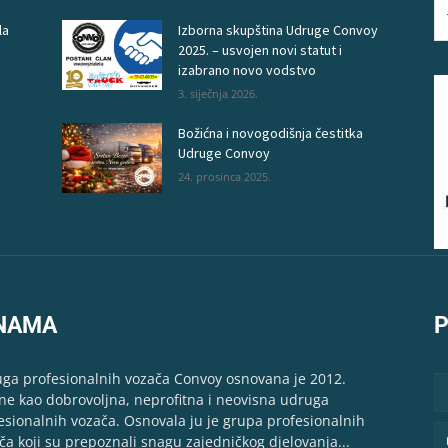
la
Izborna skupština Udruge Convoy
2025. – usvojen novi statut i
izabrano novo vodstvo
3. siječnja 2026.
Božićna i novogodišnja čestitka
Udruge Convoy
24. prosinca 2025.
NAMA
P
ga profesionalnih vozača Convoy osnovana je 2012.
ne kao dobrovoljna, neprofitna i neovisna udruga
esionalnih vozača. Osnovala ju je grupa profesionalnih
ča koji su prepoznali snagu zajedničkog djelovanja...