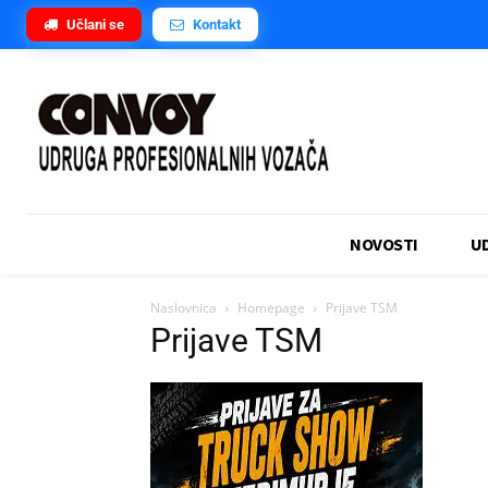
Učlani se
Kontakt
NOVOSTI
U
Naslovnica
Homepage
Prijave TSM
Prijave TSM