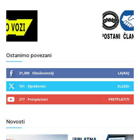
Ostanimo povezani
31,300
Obožavatelji
LAJKAJ
101
Sljedbenici
SLIJEDI
277
Pretplatnici
PRETPLATITI
Novosti