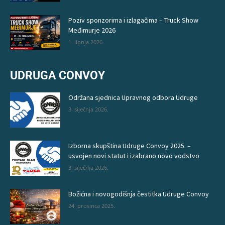
Poziv sponzorima i izlagačima – Truck Show
Međimurje 2026
1. lipnja 2026.
UDRUGA CONVOY
Održana sjednica Upravnog odbora Udruge
3. siječnja 2026.
Izborna skupština Udruge Convoy 2025. –
usvojen novi statut i izabrano novo vodstvo
3. siječnja 2026.
Božićna i novogodišnja čestitka Udruge Convoy
24. prosinca 2025.