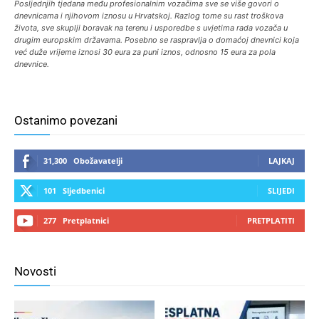
Posljednjih tjedana među profesionalnim vozačima sve se više govori o
dnevnicama i njihovom iznosu u Hrvatskoj. Razlog tome su rast troškova
života, sve skuplji boravak na terenu i usporedbe s uvjetima rada vozača u
drugim europskim državama. Posebno se raspravlja o domaćoj dnevnici koja
već duže vrijeme iznosi 30 eura za puni iznos, odnosno 15 eura za pola
dnevnice.
Ostanimo povezani
31,300
Obožavatelji
LAJKAJ
101
Sljedbenici
SLIJEDI
277
Pretplatnici
PRETPLATITI
Novosti