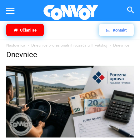
Učlani se
Kontakt
Naslovnica
Dnevnice profesionalnih vozača u Hrvatskoj
Dnevnice
Dnevnice