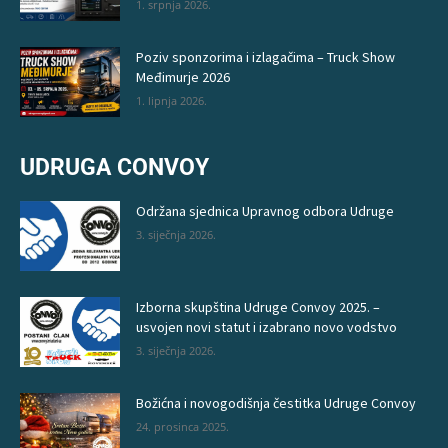
1. srpnja 2026.
Poziv sponzorima i izlagačima – Truck Show
Međimurje 2026
1. lipnja 2026.
UDRUGA CONVOY
Održana sjednica Upravnog odbora Udruge
3. siječnja 2026.
Izborna skupština Udruge Convoy 2025. –
usvojen novi statut i izabrano novo vodstvo
3. siječnja 2026.
Božićna i novogodišnja čestitka Udruge Convoy
24. prosinca 2025.