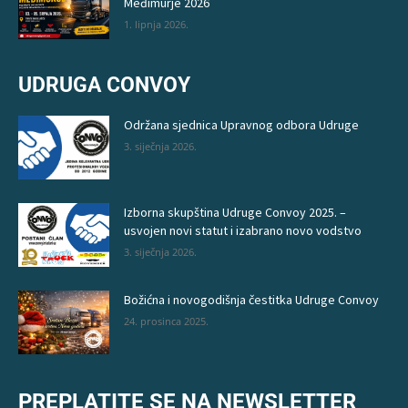
Međimurje 2026
1. lipnja 2026.
UDRUGA CONVOY
Održana sjednica Upravnog odbora Udruge
3. siječnja 2026.
Izborna skupština Udruge Convoy 2025. –
usvojen novi statut i izabrano novo vodstvo
3. siječnja 2026.
Božićna i novogodišnja čestitka Udruge Convoy
24. prosinca 2025.
PREPLATITE SE NA NEWSLETTER