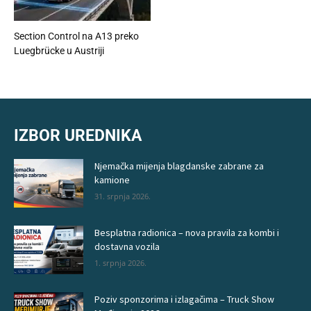
Section Control na A13 preko
Luegbrücke u Austriji
IZBOR UREDNIKA
Njemačka mijenja blagdanske zabrane za
kamione
31. srpnja 2026.
Besplatna radionica – nova pravila za kombi i
dostavna vozila
1. srpnja 2026.
Poziv sponzorima i izlagačima – Truck Show