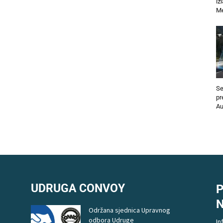
iz
Me
Se
pr
Au
UDRUGA CONVOY
P
Održana sjednica Upravnog
odbora Udruge
In