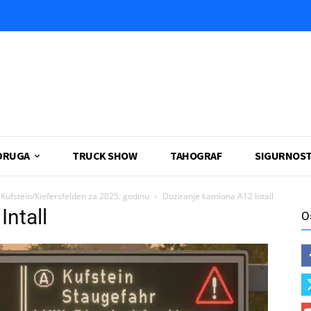
DRUGA
TRUCK SHOW
TAHOGRAF
SIGURNOS
Kufstein/Kiefersfelden za 2025. godinu
Doziranje kamiona A12 Intall
Intall
O