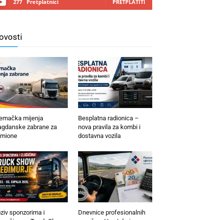
277
Pretplatnici
PRETPLATITI
ovosti
emačka mijenja
Besplatna radionica –
agdanske zabrane za
nova pravila za kombi i
mione
dostavna vozila
ziv sponzorima i
Dnevnice profesionalnih