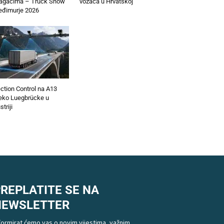
lagačima – Truck Show
vozača u Hrvatskoj
đimurje 2026
ction Control na A13
eko Luegbrücke u
striji
REPLATITE SE NA
NEWSLETTER
formirat ćemo vas o novim vijestima, važnim