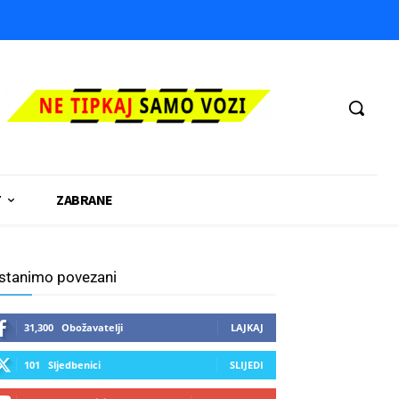
T
ZABRANE
stanimo povezani
31,300
Obožavatelji
LAJKAJ
101
Sljedbenici
SLIJEDI