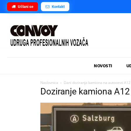
Učlani se
Kontakt
NOVOSTI
U
Naslovnica
Dani doziranja kamiona na autocesti A12 
Doziranje kamiona A12 