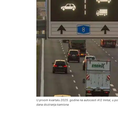
U prvom kvartalu 2025. godine na autocesti A12 Inntal, u po
dana doziranja kamiona