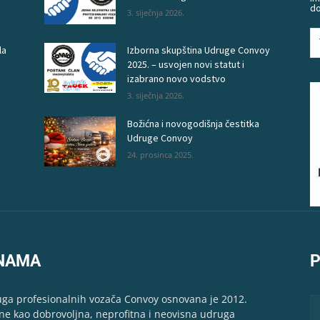
do
3. siječnja 2026.
la
Izborna skupština Udruge Convoy
2025. – usvojen novi statut i
izabrano novo vodstvo
3. siječnja 2026.
Božićna i novogodišnja čestitka
Udruge Convoy
24. prosinca 2025.
NAMA
P
ga profesionalnih vozača Convoy osnovana je 2012.
ne kao dobrovoljna, neprofitna i neovisna udruga