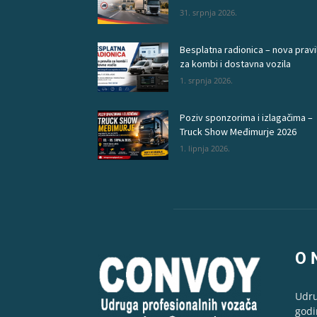
31. srpnja 2026.
Besplatna radionica – nova pravi
za kombi i dostavna vozila
1. srpnja 2026.
Poziv sponzorima i izlagačima –
Truck Show Međimurje 2026
1. lipnja 2026.
O 
Udru
godi