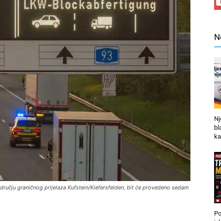
N
Nj
bl
ka
dručju graničnog prijelaza Kufstein/Kiefersfelden, bit će provedeno sedam
Po