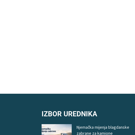
IZBOR UREDNIKA
Njemačka mijenja blagdanske
zabrane za kamione