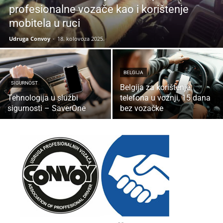
profesionalne vozače kao i korištenje
mobitela u ruci
Udruga Convoy
-
18. kolovoza 2025.
BELGIJA
SIGURNOST
Belgija za korištenje
Tehnologija u službi
telefona u vožnji, 15 dana
sigurnosti – SaverOne
bez vozačke