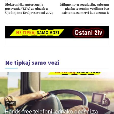
Elektronička autorizacija
Milano nova regulacija, zabrana
putovanja (ETA) za ulazak u
ulaska teretnim vozilima bez
Ujedinjeno Kraljevstvo od 2025
asistenta za mrtvi kut u zonu B
Ne tipkaj samo vozi
FOKUS
Hands-free telefoni jednako opasni za