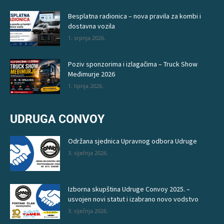
Besplatna radionica – nova pravila za kombi i
dostavna vozila
1. srpnja 2026.
Poziv sponzorima i izlagačima – Truck Show
Međimurje 2026
1. lipnja 2026.
UDRUGA CONVOY
Održana sjednica Upravnog odbora Udruge
3. siječnja 2026.
Izborna skupština Udruge Convoy 2025. –
usvojen novi statut i izabrano novo vodstvo
3. siječnja 2026.