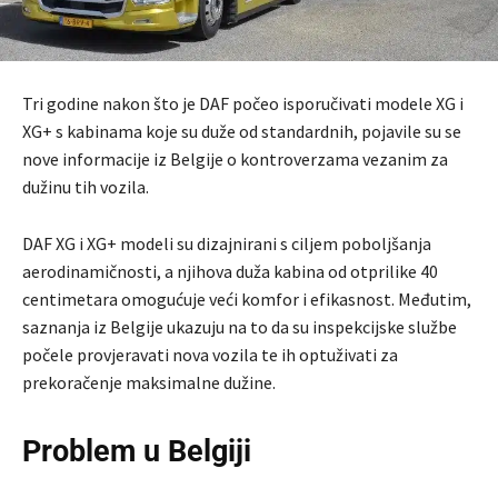
Tri godine nakon što je DAF počeo isporučivati modele XG i
XG+ s kabinama koje su duže od standardnih, pojavile su se
nove informacije iz Belgije o kontroverzama vezanim za
dužinu tih vozila.
DAF XG i XG+ modeli su dizajnirani s ciljem poboljšanja
aerodinamičnosti, a njihova duža kabina od otprilike 40
centimetara omogućuje veći komfor i efikasnost. Međutim,
saznanja iz Belgije ukazuju na to da su inspekcijske službe
počele provjeravati nova vozila te ih optuživati za
prekoračenje maksimalne dužine.
Problem u Belgiji