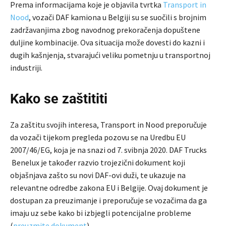
Prema informacijama koje je objavila tvrtka
Transport in
Nood
, vozači DAF kamiona u Belgiji su se suočili s brojnim
zadržavanjima zbog navodnog prekoračenja dopuštene
duljine kombinacije. Ova situacija može dovesti do kazni i
dugih kašnjenja, stvarajući veliku pometnju u transportnoj
industriji.
Kako se zaštititi
Za zaštitu svojih interesa, Transport in Nood preporučuje
da vozači tijekom pregleda pozovu se na Uredbu EU
2007/46/EG, koja je na snazi od 7. svibnja 2020. DAF Trucks
Benelux je također razvio trojezični dokument koji
objašnjava zašto su novi DAF-ovi duži, te ukazuje na
relevantne odredbe zakona EU i Belgije. Ovaj dokument je
dostupan za preuzimanje i preporučuje se vozačima da ga
imaju uz sebe kako bi izbjegli potencijalne probleme
(
preuzmite dokument
).