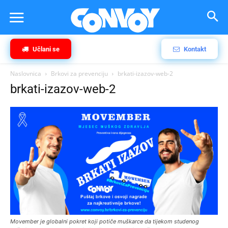
Učlani se
Kontakt
Naslovnica
Brkovi za prevenciju
brkati-izazov-web-2
brkati-izazov-web-2
Movember je globalni pokret koji potiče muškarce da tijekom studenog