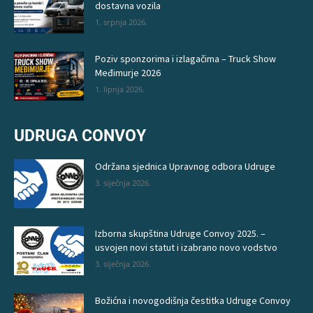
dostavna vozila
1. srpnja 2026.
Poziv sponzorima i izlagačima – Truck Show
Međimurje 2026
1. lipnja 2026.
UDRUGA CONVOY
Održana sjednica Upravnog odbora Udruge
3. siječnja 2026.
Izborna skupština Udruge Convoy 2025. –
usvojen novi statut i izabrano novo vodstvo
3. siječnja 2026.
Božićna i novogodišnja čestitka Udruge Convoy