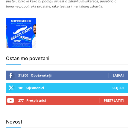
puštaju brkove kako bi podigli svijest o zdravlju muškaraca, posebno o
temama poput raka prostate, raka testisa i mentalnog zdravlja.
Ostanimo povezani
31,300
Obožavatelji
LAJKAJ
101
Sljedbenici
SLIJEDI
277
Pretplatnici
PRETPLATITI
Novosti