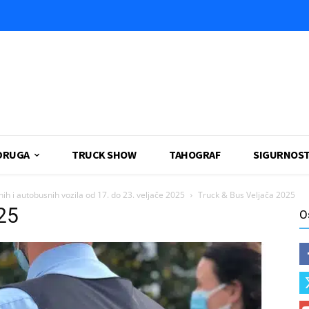
DRUGA
TRUCK SHOW
TAHOGRAF
SIGURNOS
ih i autobusnih vozila od 17. do 23. veljače 2025
Truck & Bus Veljača 2025
25
O