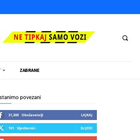
T
ZABRANE
stanimo povezani
31,300
Obožavatelji
LAJKAJ
101
Sljedbenici
SLIJEDI