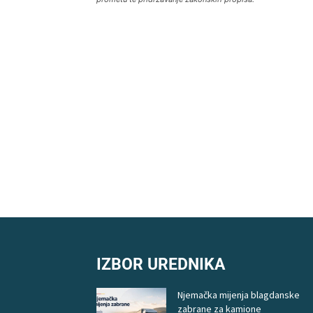
IZBOR UREDNIKA
Njemačka mijenja blagdanske
zabrane za kamione