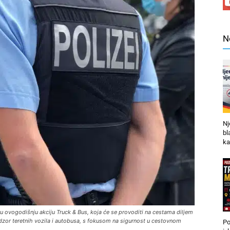
N
Nj
bl
ka
 ovogodišnju akciju Truck & Bus, koja će se provoditi na cestama diljem
nadzor teretnih vozila i autobusa, s fokusom na sigurnost u cestovnom
Po