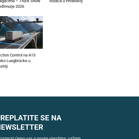
lagačima – Truck Show
vozača u Hrvatskoj
đimurje 2026
ction Control na A13
eko Luegbrücke u
striji
REPLATITE SE NA
NEWSLETTER
formirat ćemo vas o novim vijestima, važnim