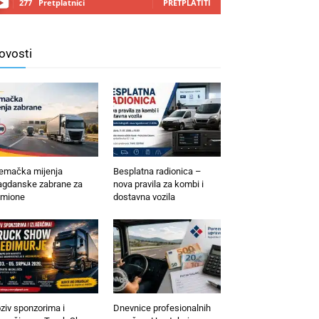
277
Pretplatnici
PRETPLATITI
ovosti
emačka mijenja
Besplatna radionica –
agdanske zabrane za
nova pravila za kombi i
mione
dostavna vozila
ziv sponzorima i
Dnevnice profesionalnih