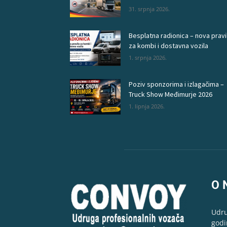
31. srpnja 2026.
Besplatna radionica – nova pravi
za kombi i dostavna vozila
1. srpnja 2026.
Poziv sponzorima i izlagačima –
Truck Show Međimurje 2026
1. lipnja 2026.
O 
Udru
godi