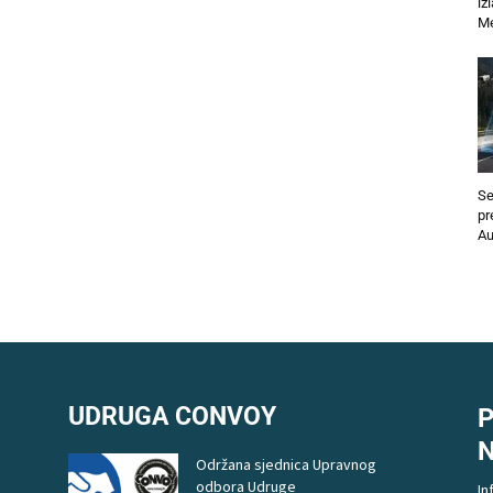
iz
Me
Se
pr
Au
UDRUGA CONVOY
P
Održana sjednica Upravnog
odbora Udruge
In