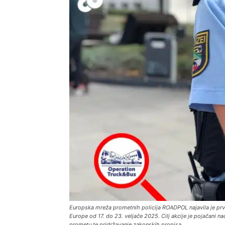
Europska mreža prometnih policija ROADPOL najavila je prvu
Europe od 17. do 23. veljače 2025. Cilj akcije je pojačani 
prometu te pridržavanje zakonskih propisa.