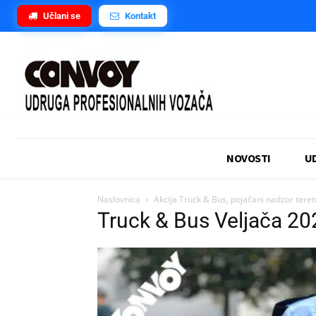
Učlani se
Kontakt
NOVOSTI
U
Naslovnica
Akcija Truck & Bus, pojačani nadzor teretn
Truck & Bus Veljača 20