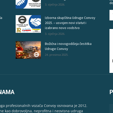
do
3. siječnja 2026.
la
Izborna skupština Udruge Convoy
2025. – usvojen novi statut i
izabrano novo vodstvo
3. siječnja 2026.
Božićna i novogodišnja čestitka
Udruge Convoy
24. prosinca 2025.
NAMA
P
ga profesionalnih vozača Convoy osnovana je 2012.
ne kao dobrovoljna, neprofitna i neovisna udruga