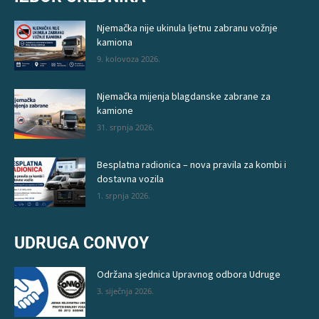
Njemačka nije ukinula ljetnu zabranu vožnje
kamiona
9. kolovoza 2026.
Njemačka mijenja blagdanske zabrane za
kamione
31. srpnja 2026.
Besplatna radionica – nova pravila za kombi i
dostavna vozila
1. srpnja 2026.
UDRUGA CONVOY
Održana sjednica Upravnog odbora Udruge
3. siječnja 2026.