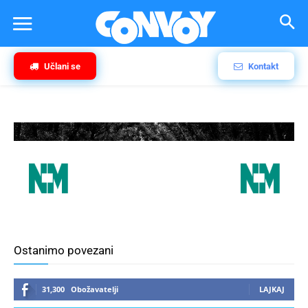
Učlani se
Kontakt
Ostanimo povezani
31,300
Obožavatelji
LAJKAJ