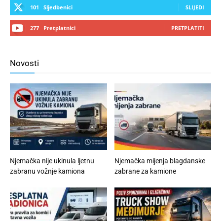
101
Sljedbenici
SLIJEDI
277
Pretplatnici
PRETPLATITI
Novosti
Njemačka nije ukinula ljetnu
Njemačka mijenja blagdanske
zabranu vožnje kamiona
zabrane za kamione