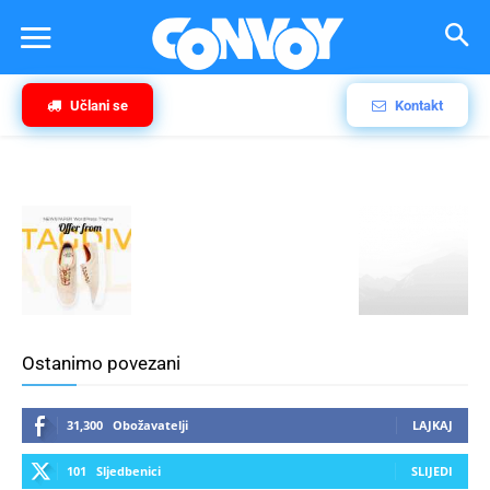
Učlani se
Kontakt
Ostanimo povezani
31,300
Obožavatelji
LAJKAJ
101
Sljedbenici
SLIJEDI