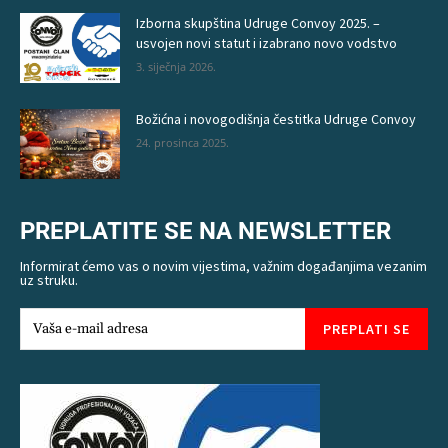
Izborna skupština Udruge Convoy 2025. –
usvojen novi statut i izabrano novo vodstvo
3. siječnja 2026.
Božićna i novogodišnja čestitka Udruge Convoy
24. prosinca 2025.
PREPLATITE SE NA NEWSLETTER
Informirat ćemo vas o novim vijestima, važnim događanjima vezanim
uz struku.
PREPLATI SE