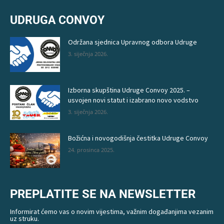
UDRUGA CONVOY
Održana sjednica Upravnog odbora Udruge
3. siječnja 2026.
Izborna skupština Udruge Convoy 2025. –
usvojen novi statut i izabrano novo vodstvo
3. siječnja 2026.
Božićna i novogodišnja čestitka Udruge Convoy
24. prosinca 2025.
PREPLATITE SE NA NEWSLETTER
Informirat ćemo vas o novim vijestima, važnim događanjima vezanim
uz struku.