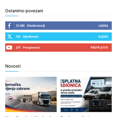
Ostanimo povezani
31,300
Obožavatelji
LAJKAJ
101
Sljedbenici
SLIJEDI
277
Pretplatnici
PRETPLATITI
Novosti