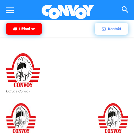
Učlani se
Kontakt
Udruga Convoy