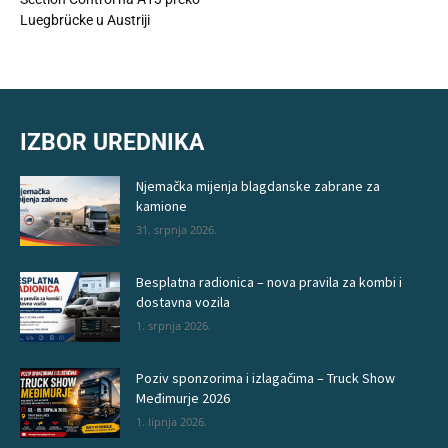
Luegbrücke u Austriji
IZBOR UREDNIKA
Njemačka mijenja blagdanske zabrane za
kamione
31. srpnja 2026.
Besplatna radionica – nova pravila za kombi i
dostavna vozila
1. srpnja 2026.
Poziv sponzorima i izlagačima – Truck Show
Međimurje 2026
1. lipnja 2026.