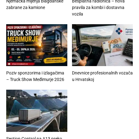
Njemačka mijenja blagdanske
Besplatna radionica – nova
zabrane za kamione
pravila za kombi i dostavna
vozila
Poziv sponzorima i izlagačima
Dnevnice profesionalnih vozača
– Truck Show Međimurje 2026
u Hrvatskoj
Section Control na A13 preko